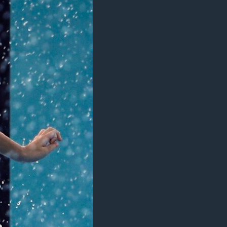
مستندها
فرهنگ و زندگی
حقوق شهروندی
انتخابات ریاست جمهوری آمریکا ۲۰۲۴
اقتصادی
حمله جمهوری اسلامی به اسرائیل
رمز مهسا
علم و فناوری
اسرائیل در جنگ
ورزش زنان در ایران
گالری عکس
اعتراضات زن، زندگی، آزادی
آرشیو پخش زنده
مجموعه مستندهای دادخواهی
تریبونال مردمی آبان ۹۸
دادگاه حمید نوری
چهل سال گروگان‌گیری
قانون شفافیت دارائی کادر رهبری ایران
اعتراضات مردمی آبان ۹۸
اسرائیل در جنگ