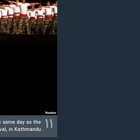
۱۱
he same day as the
ival, in Kathmandu.