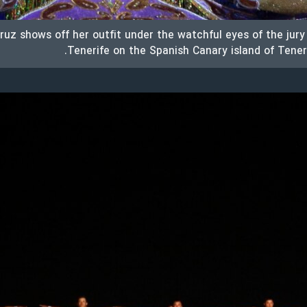
ruz shows off her outfit under the watchful eyes of the jury
Tenerife on the Spanish Canary island of Teneri