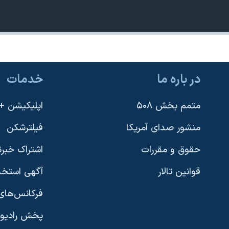
در باره ما
خدمات
متمم بخش ۵۰۸
اپلیکیشن +VOA
منشور صدای آمریکا
فیلترشکن
حقوق و مقررات
اشتراک خبرن
قوانین تالار
آگهی استخد
فرکانس‌های 
پخش رادیو