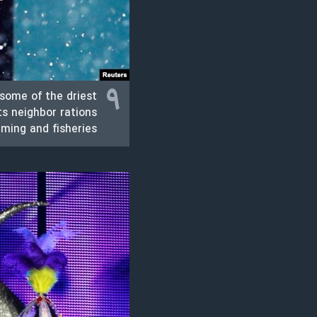
نرگس محمدی برنده جایزه نوبل صلح
همایش محافظه‌کاران آمریکا «سی‌پک»
صفحه‌های ویژه
۹
سفر پرزیدنت ترامپ به چین
 some of the driest
ts neighbor rations
ming and fisheries.