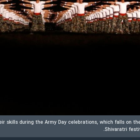
 skills during the Army Day celebrations, which falls on t
Shivaratri fest