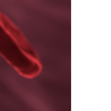
مستندها
فرهنگ و زندگی
حقوق شهروندی
انتخابات ریاست جمهوری آمریکا ۲۰۲۴
اقتصادی
حمله جمهوری اسلامی به اسرائیل
رمز مهسا
علم و فناوری
اسرائیل در جنگ
ورزش زنان در ایران
گالری عکس
اعتراضات زن، زندگی، آزادی
آرشیو پخش زنده
مجموعه مستندهای دادخواهی
تریبونال مردمی آبان ۹۸
دادگاه حمید نوری
چهل سال گروگان‌گیری
قانون شفافیت دارائی کادر رهبری ایران
اعتراضات مردمی آبان ۹۸
اسرائیل در جنگ