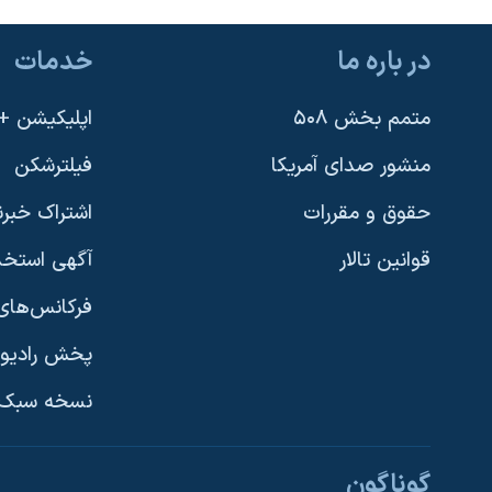
در باره ما
خدمات
متمم بخش ۵۰۸
اپلیکیشن +VOA
منشور صدای آمریکا
فیلترشکن
حقوق و مقررات
اشتراک خبرن
قوانین تالار
آگهی استخد
فرکانس‌های 
پخش رادیو
یادگیری زبان انگلیسی
نسخه سبک 
دنبال کنید
گوناگون