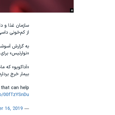
نرگس محمدی برنده جایزه نوبل صلح
همایش محافظه‌کاران آمریکا «سی‌پک»
صفحه‌های ویژه
از کم‌خونی داسی
سفر پرزیدنت ترامپ به چین
«نوارتیس» برای بیماران ۱۶ سال به ب
بیمار خرج بردار
that can help
co/00fTzYSnDu
r 16, 2019
— WOWK 13 News (@WOWK13News)