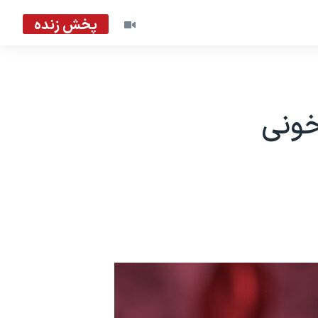
پخش زنده
خونی