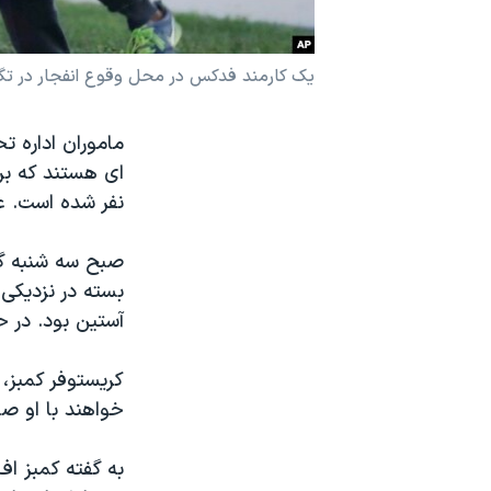
نرگس محمدی برنده جایزه نوبل صلح
همایش محافظه‌کاران آمریکا «سی‌پک»
یک کارمند فدکس در محل وقوع انفجار در تگ
صفحه‌های ویژه
ماموران اداره ت
سفر پرزیدنت ترامپ به چین
ای هستند که بر
نفر شده است. ع
صبح سه شنبه گز
بسته در نزدیکی
آستین بود. در 
کریستوفر کمبز، 
خواهند با او ص
به گفته کمبز ا