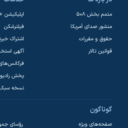
متمم بخش ۵۰۸
اپلیکیشن +VOA
منشور صدای آمریکا
فیلترشکن
حقوق و مقررات
اشتراک خبرن
قوانین تالار
آگهی استخد
فرکانس‌های 
پخش رادیو
یادگیری زبان انگلیسی
نسخه سبک 
دنبال کنید
گوناگون
صفحه‌های ویژه
رؤسای جمهو