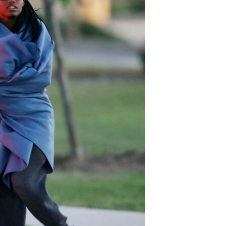
مستندها
فرهنگ و زندگی
حقوق شهروندی
انتخابات ریاست جمهوری آمریکا ۲۰۲۴
اقتصادی
حمله جمهوری اسلامی به اسرائیل
رمز مهسا
علم و فناوری
اسرائیل در جنگ
ورزش زنان در ایران
گالری عکس
اعتراضات زن، زندگی، آزادی
آرشیو پخش زنده
مجموعه مستندهای دادخواهی
تریبونال مردمی آبان ۹۸
دادگاه حمید نوری
چهل سال گروگان‌گیری
قانون شفافیت دارائی کادر رهبری ایران
اعتراضات مردمی آبان ۹۸
اسرائیل در جنگ