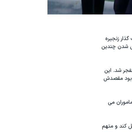
گذار زنجیره
می شدن چندین
جر شد. این
ه بود مقصدش
ماموران می
ل کند و متهم