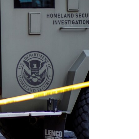
مستندها
فرهنگ و زندگی
حقوق شهروندی
انتخابات ریاست جمهوری آمریکا ۲۰۲۴
اقتصادی
حمله جمهوری اسلامی به اسرائیل
رمز مهسا
علم و فناوری
اسرائیل در جنگ
ورزش زنان در ایران
گالری عکس
اعتراضات زن، زندگی، آزادی
آرشیو پخش زنده
مجموعه مستندهای دادخواهی
تریبونال مردمی آبان ۹۸
دادگاه حمید نوری
چهل سال گروگان‌گیری
قانون شفافیت دارائی کادر رهبری ایران
اعتراضات مردمی آبان ۹۸
اسرائیل در جنگ