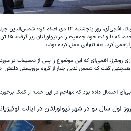
پلیس فدرال آمریکا، اف‌بی‌آی، روز پنجشنبه ۱۳ دی اعلام کرد: شم
ارتش ایالات متحده، که
ری رویترز، اف‌بی‌ای که این موضوع را پس از تحقیقات در مور
 همچنین گفت که شمس‌الدین جبار از گروه تروریستی داعش ح
بی‌آی احتمال داده بود که مهاجم در این حمله از کمک برخوردا
وز اول سال نو در شهر نیواورلئان در ایالت لوئیزیانا