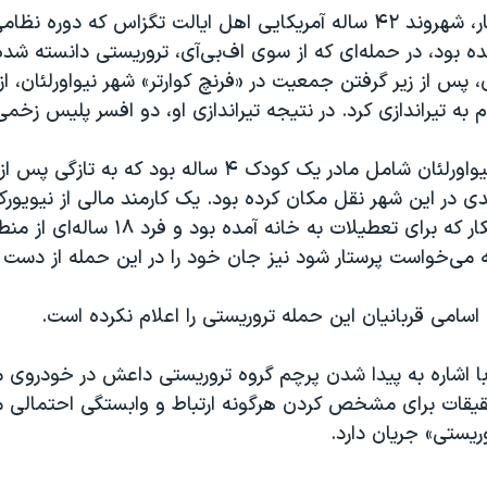
شمس‌الدین جبار، شهروند ۴۲ ساله آمریکایی اهل ایالت تگزاس‌ که دوره ن
ده بود، در حمله‌ای که از سوی اف‌بی‌آی، تروریستی دانسته شده
شنبه ۱۲ دی، پس از زیر گرفتن جمعیت در «فرنچ کوارتر» شهر نیواورلئان، 
م به تیراندازی کرد. در نتیجه تیراندازی او، دو افسر پلیس زخم
قربانیان حمله نیواورلئان شامل مادر یک کودک ۴ ساله بود که 
دی در این شهر نقل مکان کرده بود. یک کارمند مالی از نیویور
دانش‌آموز ورزشکار که برای تعطیلات به خانه آمده بود و فرد ۱۸ ساله
 می‌خواست پرستار شود نیز جان خود را در این حمله از دست د
 اسامی قربانیان این حمله تروریستی را اعلام نکرده است.
با اشاره به پیدا شدن پرچم گروه تروریستی داعش در خودروی م
قیقات برای مشخص کردن هرگونه ارتباط و وابستگی احتمالی م
ریستی» جریان دارد.