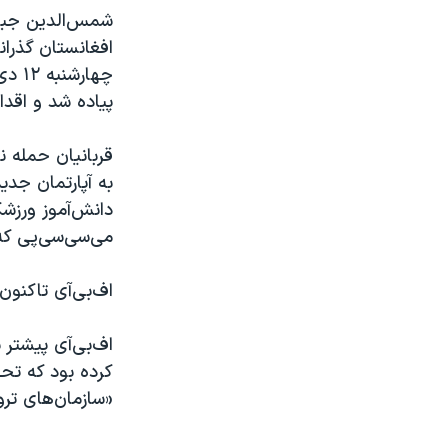
ا
ا
ی
ی
افغانستان گذران
د
د
چهار
ق
ب
پیاده شد و اقدا
ب
ع
ل
د
ی
ی
به آپارتمان جدی
می‌سی‌سی‌پی که
اف‌بی‌آی تاکنون
اف‌بی‌آی پیشتر 
کرده بود که تح
«سازمان‌های ترو