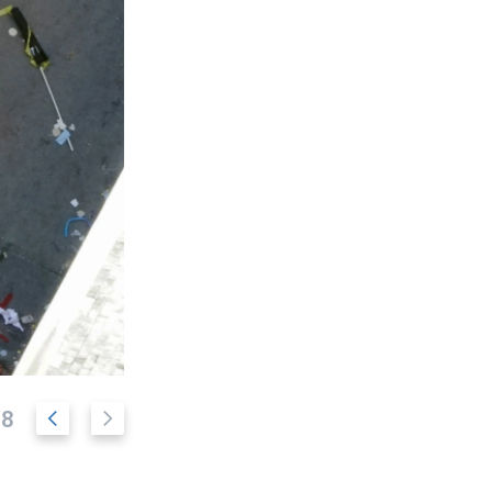
ا
ا
/8
س
س
ل
ل