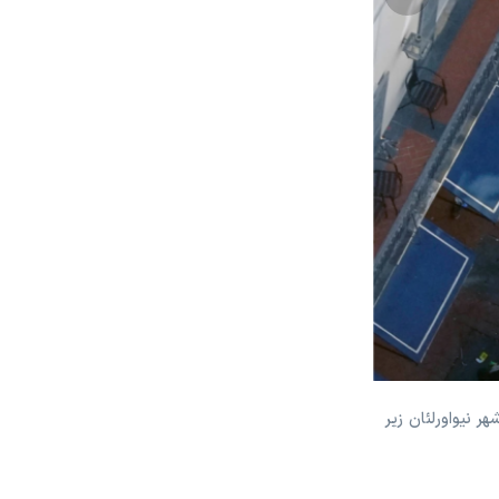
مردم را در شهر نیواورلئان زیر
حضور پلیس و نیروهای امنیت
2/8