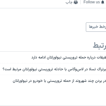
Follow us
چاپ
خط خبرها
تبط
قات درباره حمله تروریستی نیواورلئان ادامه دارد
یبرتراک تسلا در لاس‌وگاس با حادثه تروریستی نیواورلئان مرتبط است؟
 بردن چند شهروند از حمله تروریستی با خودرو در نیواورلئان