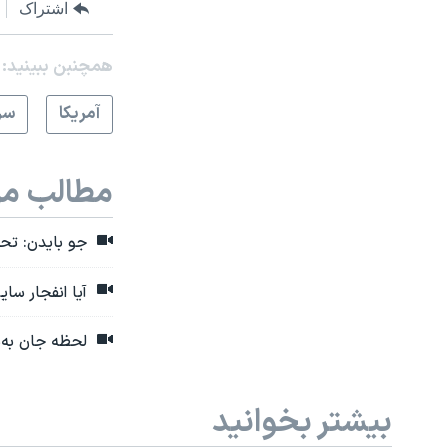
اشتراک
همچنبن ببینید:
آمريکا
سر
مطالب مر
جو بایدن: تحقی
آیا انفجار سا
لحظه جان به‌در
بیشتر بخوانید