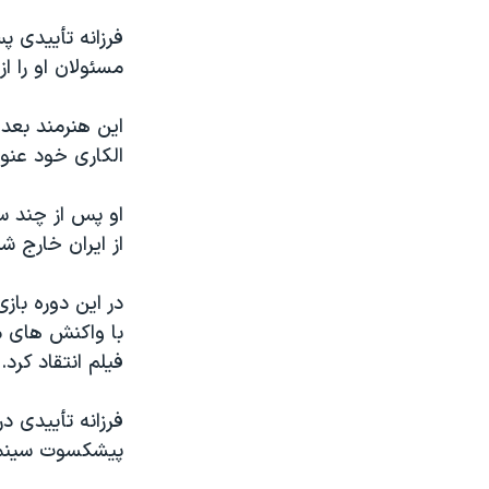
فرزانه تأییدی 
مسئولان او را ا
این هنرمند بعده
الکاری خود عنوا
از ایران خارج ش
در این دوره باز
با واکنش های مت
فیلم انتقاد کرد.
فرزانه تأییدی در
پیشکسوت سینما و