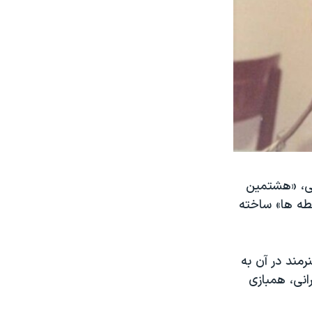
یی، «هشتمین
طه ها» ساخته
رمند در آن به
رانی، همبازی