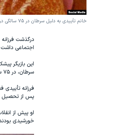
نرگس محمدی برنده جایزه نوبل صلح
همایش محافظه‌کاران آمریکا «سی‌پک»
خانم تأییدی به دلیل سرطان در ۷۵ سالگی در لندن درگذشت.
صفحه‌های ویژه
درگذشت فرزانه ت
سفر پرزیدنت ترامپ به چین
اجتماعی داشت و 
سرطان، در ۷۵ سالگی در لندن درگذشت.
فرزانه تأییدی ف
پس از تحصیل در 
خورشیدی بودند