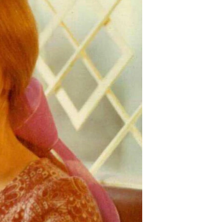
مستندها
فرهنگ و زندگی
حقوق شهروندی
انتخابات ریاست جمهوری آمریکا ۲۰۲۴
اقتصادی
حمله جمهوری اسلامی به اسرائیل
رمز مهسا
علم و فناوری
اسرائیل در جنگ
ورزش زنان در ایران
گالری عکس
اعتراضات زن، زندگی، آزادی
آرشیو پخش زنده
مجموعه مستندهای دادخواهی
تریبونال مردمی آبان ۹۸
دادگاه حمید نوری
چهل سال گروگان‌گیری
قانون شفافیت دارائی کادر رهبری ایران
اعتراضات مردمی آبان ۹۸
اسرائیل در جنگ