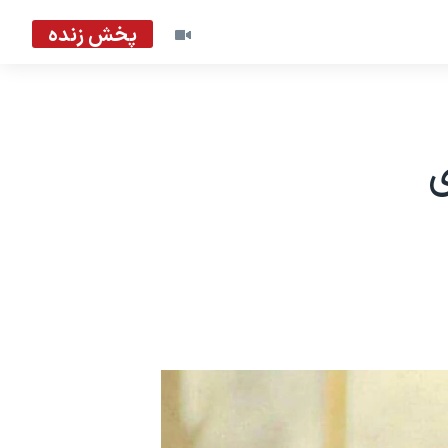
پخش زنده
ی