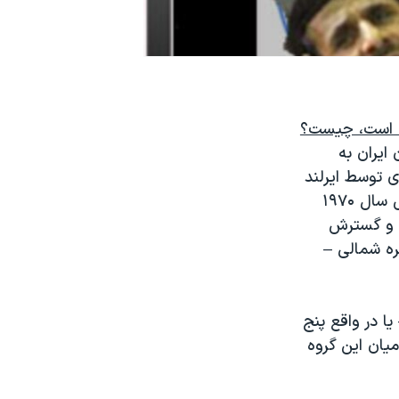
یه متهم کردن ایران به
 برای نخستین بار در اول ژوئیه سال ۱۹۶۸ میلادی توسط ایرلند
و فنلاند پیشنهاد و از سوی این دو کشور امضا شد. پیمان NPT در پنجم مارس سال ۱۹۷۰
، پیمان منع تولید و گسترش
سرائیل و کره شمالی –
ا در واقع پنج
یان این گروه