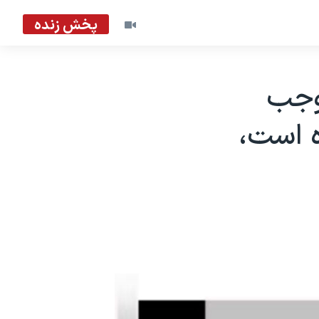
پخش زنده
 موجب
ه است،