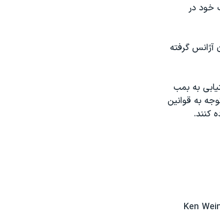
 خود در
ه مقررات IAEA را از مطلع کردن آژانس گرفته
یابی به بمب
تحت پیمان NPT، حق دارند با توجه به قوانین
ه کنند.
3 – Ken W