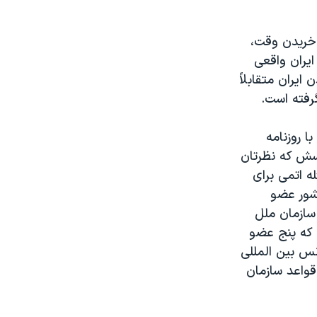
ی خریدن وقت،
 ایران واقعی
یران متقابلاً
گرفته است.
 روزنامه
در پاسخ به این پرسش که نظرتان
 اتمی برای
کشور عضو
سازمان ملل
 که پنج عضو
س بین المللی
قواعد سازمان