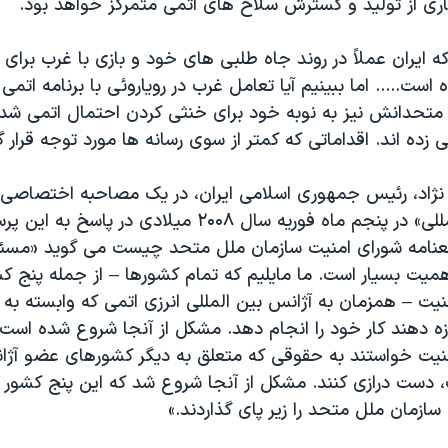
ی از تولید و گسترش سلاح های اتمی متمرکز خواهد بود.
که ایران عملاً در روند جاه طلبی های خود و بازی با غرب برا
است..... اما ببینیم آیا تعامل غرب در رویاروئی با برنامه اتمی
 متحدانش نیز به نوبه خود برای خنثی کردن احتمال اتمی شدن ا
 زده اند. اقداماتی که کمتر از سوی رسانه ها مورد توجه قرار 
اد، رئیس جمهوری اسلامی ایران، در یک مصاحبه اختصاصی با
«لوموند بین المللی» در پنجم ماه فوریه سال ۲۰۰۸ میلادی 
عنامه شورای امنیت سازمان ملل متحد چیست می گوید «مسئله
همیت بسیار است. ما مایلیم که تمام کشورها – از جمله پنج 
یت – همزمان به آژانس بین المللی انرزی اتمی که وابسته به 
ه دهند کار خود را انجام دهد. مشکل از آنجا شروع شده است
نیت خواستند به حقوقی که متعلق به دیگر کشورهای عضو آژان
، دست درازی کنند. مشکل از آنجا شروع شد که این پنج کشور 
 سازمان ملل متحد را زیر پای گذاردند.»