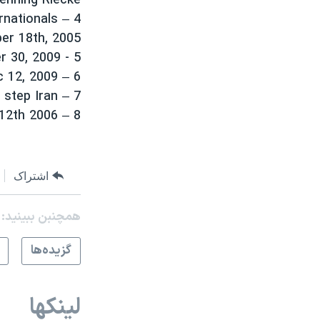
enning Riecke.
4 – Le Monde, Organisations internationals
er 18th, 2005
5 - Le Figaro, November 30, 2009
6 – Associated Press, Bahrain on Dec 12, 2009
7 – The Economist, February 10th-16th 2007: Next step Iran?
8 – The Economist, May 6th -12th 2006
اشتراک
همچنبن ببینید:
گزيده‌ها
لینکها