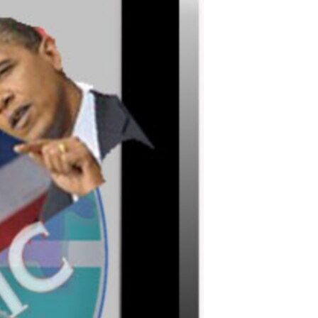
مستندها
فرهنگ و زندگی
حقوق شهروندی
انتخابات ریاست جمهوری آمریکا ۲۰۲۴
اقتصادی
حمله جمهوری اسلامی به اسرائیل
رمز مهسا
علم و فناوری
اسرائیل در جنگ
ورزش زنان در ایران
گالری عکس
اعتراضات زن، زندگی، آزادی
آرشیو پخش زنده
مجموعه مستندهای دادخواهی
تریبونال مردمی آبان ۹۸
دادگاه حمید نوری
چهل سال گروگان‌گیری
قانون شفافیت دارائی کادر رهبری ایران
اعتراضات مردمی آبان ۹۸
اسرائیل در جنگ