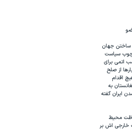
ی ساختن جهان
ارچوب سیاست
بمب اتمی برای
رها از صلح
یچ اقدام
غانستان به
ن ایران گفته
فاظت محیط
 خارجی اش بر