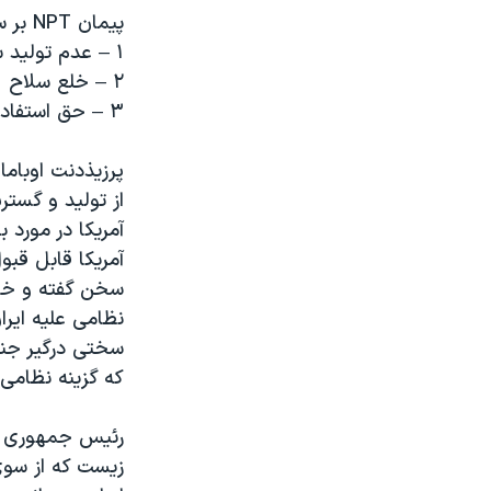
پیمان NPT بر سه اصل مهم متمرکز شده است:
۱ – عدم تولید سلاح اتمی
۲ – خلع سلاح
۳ – حق استفاده از تکنولوژی اتمی برای مصارف صلح آمیز توسط کشورهای عضو
پرزیذدنت اوبام
از تولید و گست
آمریکا در مورد ب
آمریکا قابل قبو
سخن گفته و خود
نظامی علیه ایرا
سختی درگیر جنگ
که گزینه نظامی
رئیس جمهوری آم
زیست که از سو