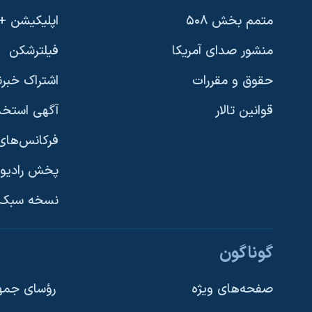
متمم بخش ۵۰۸
اپلیکیشن +VOA
منشور صدای آمریکا
فیلترشکن
حقوق و مقررات
اشتراک خبرن
قوانین تالار
آگهی استخد
فرکانس‌های 
پخش رادیو
یادگیری زبان انگلیسی
نسخه سبک 
دنبال کنید
گوناگون
صفحه‌های ویژه
رؤسای جمهو