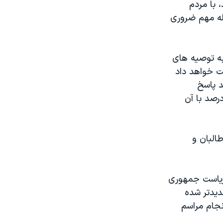
، با مردم
ئله مهم ضروری
به توصیه های
بت خواهد داد
«Quinnipiac» حاکی از آن است که ۴۷ درصد پاسخ
با اعزام نیروی بیشتر آمریکا به افغانستان موافق هستند و تنها، ۴۲ درصد با آن
ا طالبان و
 ریاست جمهوری
دیدتر شده
نجام مراسم