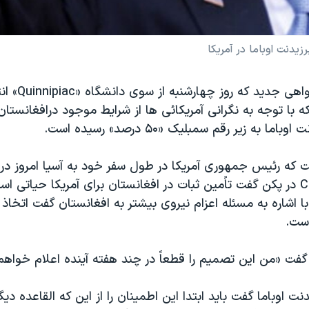
یدنت اوباما در آمریکا
نتایج یک نظرخواهی جد
با توجه به نگرانی آمریکائی ها از شرایط موجود درافغانستان
ا به زیر رقم سمبلیک «۵۰ درصد» رسیده است.
ت که رئیس جمهوری آمریکا در طول سفر خود به آسیا امروز در 
شبکه خبری CNN در پکن گفت تاًمین ثبات در افغانستان برای آمریکا حیاتی 
ا اشاره به مسئله اعزام نیروی بیشتر به افغانستان گفت اتخاذ
است.
ت «من این تصمیم را قطعاً در چند هفته آینده اعلام خواهم 
نت اوباما گفت باید ابتدا این اطمینان را از این که القاعده دیگ