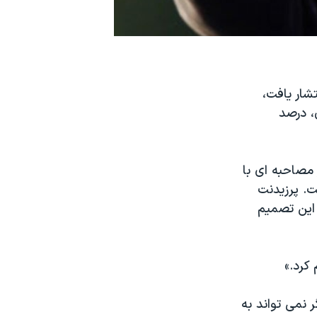
ید که روز چهارشنبه از سوی دانشگاه «Quinnipiac» انتشار یافت،
، درصد
مصاحبه ای با
است. پرزیدنت
 این تصمیم
کرد.»
ر نمی تواند به