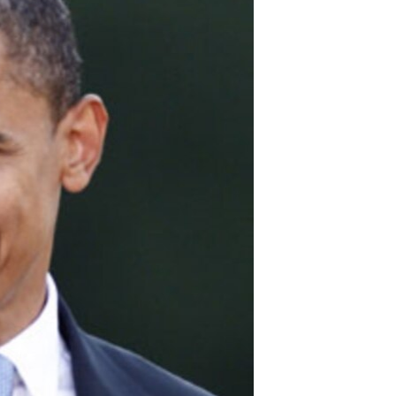
مستندها
فرهنگ و زندگی
حقوق شهروندی
انتخابات ریاست جمهوری آمریکا ۲۰۲۴
اقتصادی
حمله جمهوری اسلامی به اسرائیل
رمز مهسا
علم و فناوری
اسرائیل در جنگ
ورزش زنان در ایران
گالری عکس
اعتراضات زن، زندگی، آزادی
آرشیو پخش زنده
مجموعه مستندهای دادخواهی
تریبونال مردمی آبان ۹۸
دادگاه حمید نوری
چهل سال گروگان‌گیری
قانون شفافیت دارائی کادر رهبری ایران
اعتراضات مردمی آبان ۹۸
اسرائیل در جنگ