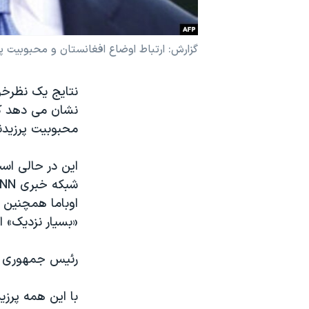
نرگس محمدی برنده جایزه نوبل صلح
همایش محافظه‌کاران آمریکا «سی‌پک»
گزارش: ارتباط اوضاع افغانستان و محبوبیت پرز
صفحه‌های ویژه
سفر پرزیدنت ترامپ به چین
نشان می دهد که 
محبوبیت پرزیدنت اوبام
این در حالی اس
اوباما همچنین ب
«بسیار نزدیک» 
رئیس جمهوری گف
با این همه پرزید