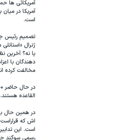
آمریکائی ها حمله
آمریکا در میان 
است.
تصمیم رئیس جمه
ژنرال «استانلی 
مخالفت کرده اند
القاعده هستند.
در همین حال با
اش که قراراست ر
است. این تدابیر
رسمی سوگند حام