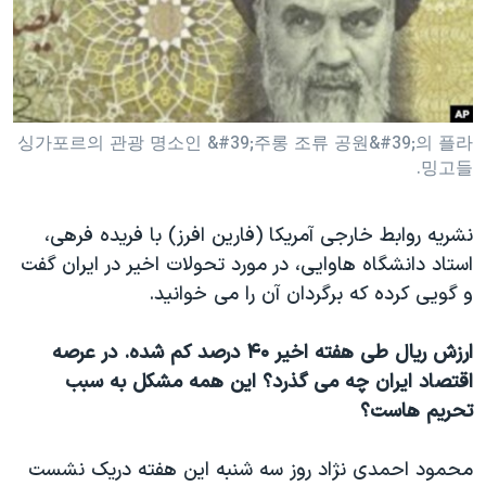
دنبال کنید
مستندها
فرهنگ و زندگی
حقوق شهروندی
انتخابات ریاست جمهوری آمریکا ۲۰۲۴
اقتصادی
حمله جمهوری اسلامی به اسرائیل
رمز مهسا
علم و فناوری
싱가포르의 관광 명소인 &#39;주롱 조류 공원&#39;의 플라
زبانهای مختلف
밍고들.
اسرائیل در جنگ
ورزش زنان در ایران
گالری عکس
اعتراضات زن، زندگی، آزادی
نشریه روابط خارجی آمریکا (فارین افرز) با فریده فرهی،
آرشیو پخش زنده
مجموعه مستندهای دادخواهی
استاد دانشگاه هاوایی، در مورد تحولات اخیر در ایران گفت
و گویی کرده که برگردان آن را می خوانید.
تریبونال مردمی آبان ۹۸
دادگاه حمید نوری
ارزش ریال طی هفته اخیر ۴۰ درصد کم شده. در عرصه
چهل سال گروگان‌گیری
اقتصاد ایران چه می گذرد؟ این
همه مشکل به سبب
تحریم هاست؟
قانون شفافیت دارائی کادر رهبری ایران
اعتراضات مردمی آبان ۹۸
محمود احمدی نژاد روز سه شنبه این هفته دریک نشست