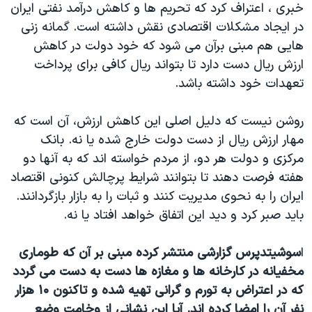
اسرائیل در جنگ
خبری ، اعتراف کرد که تحریم ها و کاهش درآمد نفتی ایران
در ایجاد مشکلات اقتصادی نقش داشته است. گمانه زنی
نرگس محمدی برنده جایزه نوبل صلح
هایی هم مبنی بر‌آن می شود که خود دولت در کاهش
همایش محافظه‌کاران آمریکا «سی‌پک»
ارزش ریال دست دارد تا بتواند ریال کافی برای پرداخت
صفحه‌های ویژه
تعهدات خود داشته باشد.
سفر پرزیدنت ترامپ به چین
روشن نیست که دلیل اصلی این کاهش ارزش، آن است که
مهار ارزش ریال از دست دولت خارج شده یا نه. بانک
مرکزی و دولت هر دو، از مردم خواسته اند که به آنها دو
هفته فرصت دهند تا بتوانند شرایط پرچالش کنونی اقتصاد
ایران را به نحوی مدیریت کنند و ثبات را به بازار بازگردانند.
باید صبر کرد و دید این اتفاق خواهد افتاد یا نه.
ا
سوشیتدپرس گزارشی منتشر کرده مبنی بر آن که طوماری
مخفیانه در کارخانه ها و مغازه ها دست به دست می گردد
که در اعتراض به تورم و گرانی تهیه شده و تاکنون ۱۰ هزار
نفر آن را امضا کرده اند. آیا این نشانی از وخامت وضع