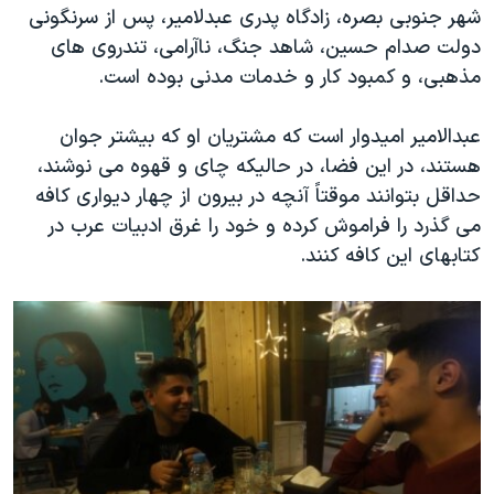
اسرائیل در جنگ
شهر جنوبی بصره، زادگاه پدری عبدلامیر، پس از سرنگونی
دولت صدام حسین، شاهد جنگ، ناآرامی، تندروی های
نرگس محمدی برنده جایزه نوبل صلح
مذهبی، و کمبود کار و خدمات مدنی بوده است.
همایش محافظه‌کاران آمریکا «سی‌پک»
صفحه‌های ویژه
عبدالامیر امیدوار است که مشتریان او که بیشتر جوان
هستند، در این فضا، در حالیکه چای و قهوه می نوشند،
سفر پرزیدنت ترامپ به چین
حداقل بتوانند موقتاً آنچه در بیرون از چهار دیواری کافه
می گذرد را فراموش کرده و خود را غرق ادبیات عرب در
کتابهای این کافه کنند.