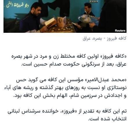
دنبال کنید
مستندها
فرهنگ و زندگی
حقوق شهروندی
انتخابات ریاست جمهوری آمریکا ۲۰۲۴
اقتصادی
حمله جمهوری اسلامی به اسرائیل
رمز مهسا
علم و فناوری
کافه فیروز - بصره، عراق
زبانهای مختلف
اسرائیل در جنگ
ورزش زنان در ایران
«کافه فیروز» اولین کافه مختلط زن و مرد در شهر بصره
گالری عکس
اعتراضات زن، زندگی، آزادی
عراق، بعد از سرنگونی حکومت صدام حسین است.
آرشیو پخش زنده
مجموعه مستندهای دادخواهی
«محمد عبدل‌الامیر» مؤسس این کافه می گوید حس
تریبونال مردمی آبان ۹۸
نوستالژی او نسبت به روزهای بهتر گذشته و ریشه های آباء
دادگاه حمید نوری
و اجدادش در سرزمین شام، الهام بخش این کافه بود.
چهل سال گروگان‌گیری
تم این کافه به تقدیر از «فیروز»، خواننده سرشناس لبنانی
قانون شفافیت دارائی کادر رهبری ایران
انتخاب شده است.
اعتراضات مردمی آبان ۹۸