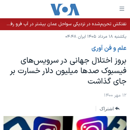
ینکهای
ابل
سترسی
نفتکش تحریم‌شده در نزدیکی سواحل عمان بیشتر در آب فرو رفت؛ نشت نفت ادامه دارد
خانه
هش
یکشنبه ۱۸ مرداد ۱۴۰۵ ایران ۰۴:۴۸
نسخه سبک وب‌سایت
ه
علم و فن آوری
حتوای
موضوع ها
صلی
بروز اختلال جهانی در سرویس‌های
برنامه های تلویزیونی
ایران
هش
فیسبوک صدها میلیون دلار خسارت بر
جدول برنامه ها
ه
آمریکا
جای گذاشت
فحه
صفحه‌های ویژه
جهان
صلی
فرکانس‌های صدای آمریکا
ورزشی
جام جهانی ۲۰۲۶
۱۲ مهر ۱۴۰۰
هش
پخش رادیویی
ه
گزیده‌ها
عملیات خشم حماسی
اشتراک
ستجو
۲۵۰سالگی آمریکا
ویژه برنامه‌ها
یادگیری زبان انگلیسی
ویدیوها
بایگانی برنامه‌های تلویزیونی