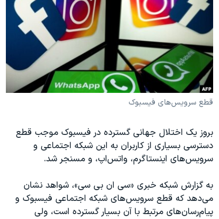
دنبال کنید
مستندها
فرهنگ و زندگی
حقوق شهروندی
انتخابات ریاست جمهوری آمریکا ۲۰۲۴
اقتصادی
حمله جمهوری اسلامی به اسرائیل
رمز مهسا
علم و فناوری
زبانهای مختلف
اسرائیل در جنگ
ورزش زنان در ایران
گالری عکس
اعتراضات زن، زندگی، آزادی
قطع سرویس‌های فیسبوک
آرشیو پخش زنده
مجموعه مستندهای دادخواهی
بروز یک اختلال جهانی گسترده در فیسبوک موجب قطع
تریبونال مردمی آبان ۹۸
دسترسی بسیاری از کاربران به این شبکه اجتماعی و
دادگاه حمید نوری
سرویس‌های اینستاگرم، واتس‌اپ، و مسنجر شد.
چهل سال گروگان‌گیری
به گزارش شبکه خبری «سی ان بی سی»، شواهد نشان
قانون شفافیت دارائی کادر رهبری ایران
می‌دهد که قطع سرویس‌های شبکه اجتماعی فیسبوک و
اعتراضات مردمی آبان ۹۸
پیام‌رسان‌های مرتبط با آن بسیار گسترده است، ولی