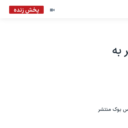
پخش زنده
 به
 فيس بوک منتشر