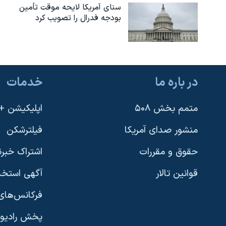
سنای آمریکا لایحه موقت تأمین
نرگس محمدی برنده جایزه نوبل صلح
بودجه فدرال را تصویب کرد
همایش محافظه‌کاران آمریکا «سی‌پک»
صفحه‌های ویژه
سفر پرزیدنت ترامپ به چین
در باره ما
خدمات
متمم بخش ۵۰۸
اپلیکیشن +VOA
منشور صدای آمریکا
فیلترشکن
حقوق و مقررات
اشتراک خبرن
قوانین تالار
آگهی استخد
فرکانس‌های 
پخش رادیو