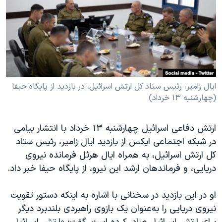
دنبال کنید
مستندها
فرهنگ و زندگی
حقوق شهروندی
انتخابات ریاست جمهوری آمریکا ۲۰۲۴
اقتصادی
حمله جمهوری اسلامی به اسرائیل
رمز مهسا
علم و فناوری
زبانهای مختلف
اسرائیل در جنگ
ورزش زنان در ایران
ایال زامیر، رئیس ستاد کل ارتش اسرائیل، در بازدید از پایگاه حیفا
(چهارشنبه ۱۳ خرداد)
گالری عکس
اعتراضات زن، زندگی، آزادی
آرشیو پخش زنده
مجموعه مستندهای دادخواهی
ارتش دفاعی اسرائیل چهارشنبه ۱۳ خرداد با انتشار پیامی
تریبونال مردمی آبان ۹۸
در شبکه اجتماعی ایکس از بازدید ایال زامیر، رئیس ستاد
دادگاه حمید نوری
کل ارتش اسرائیل، به همراه ایال هرئل فرمانده نیروی
دریایی، و فرماندهان ارشد این نیرو، از پایگاه حیفا خبر داد.
چهل سال گروگان‌گیری
قانون شفافیت دارائی کادر رهبری ایران
او در این بازدید در سخنانی با اشاره به اینکه دستور تقویت
اعتراضات مردمی آبان ۹۸
نیروی دریایی را به‌عنوان یک بازوی راهبردی بلندبرد دیگر