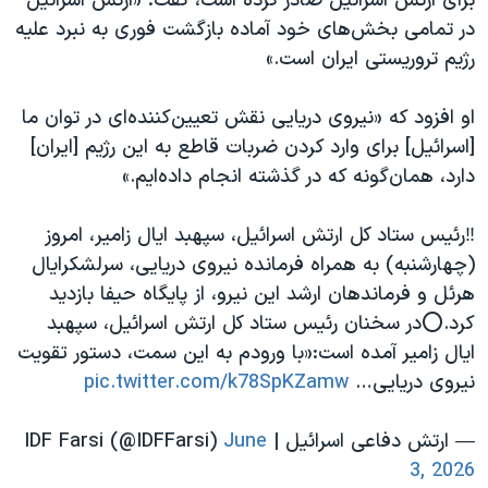
برای ارتش اسرائیل صادر کرده است، گفت: «ارتش اسرائیل
اسرائیل در جنگ
در تمامی بخش‌های خود آماده بازگشت فوری به نبرد علیه
نرگس محمدی برنده جایزه نوبل صلح
رژیم تروریستی ایران است.»
همایش محافظه‌کاران آمریکا «سی‌پک»
او افزود که «نیروی دریایی نقش تعیین‌کننده‌ای در توان ما
صفحه‌های ویژه
[اسرائیل] برای وارد کردن ضربات قاطع به این رژیم [ایران]
سفر پرزیدنت ترامپ به چین
دارد، همان‌گونه که در گذشته انجام داده‌ایم.»
‼️رئیس ستاد کل ارتش اسرائیل، سپهبد ایال زامیر، امروز
(چهارشنبه) به همراه فرمانده نیروی دریایی، سرلشکر‌ایال
هرئل و فرماندهان ارشد این نیرو، از پایگاه حیفا بازدید
کرد.⭕️در سخنان رئیس ستاد کل ارتش اسرائیل، سپهبد
ایال زامیر آمده است:«با ورودم به این سمت، دستور تقویت
نیروی دریایی…
pic.twitter.com/k78SpKZamw
— ارتش دفاعی اسرائیل | IDF Farsi (@IDFFarsi)
June
3, 2026