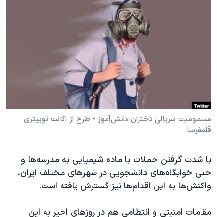
دنبال کنید
مستندها
فرهنگ و زندگی
حقوق شهروندی
انتخابات ریاست جمهوری آمریکا ۲۰۲۴
اقتصادی
حمله جمهوری اسلامی به اسرائیل
رمز مهسا
علم و فناوری
زبانهای مختلف
اسرائیل در جنگ
ورزش زنان در ایران
گالری عکس
اعتراضات زن، زندگی، آزادی
آرشیو پخش زنده
مجموعه مستندهای دادخواهی
مسمومیت سریالی دختران دانش‌آموز - طرح از اکانت توییتری
قلمفرسا
تریبونال مردمی آبان ۹۸
دادگاه حمید نوری
با شدت گرفتن حملات با ماده شیمیایی به مدرسه‌ها و
چهل سال گروگان‌گیری
حتی خوابگاه‌های دانشجویی در شهرهای مختلف ایران،
قانون شفافیت دارائی کادر رهبری ایران
واکنش‌ها به این اقدام‌ها نیز گسترش یافته است.
اعتراضات مردمی آبان ۹۸
مقامات امنیتی و انتظامی هم در روزهای اخیر به این