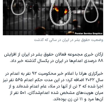
دنبال کنید
مستندها
فرهنگ و زندگی
حقوق شهروندی
انتخابات ریاست جمهوری آمریکا ۲۰۲۴
اقتصادی
حمله جمهوری اسلامی به اسرائیل
رمز مهسا
علم و فناوری
زبانهای مختلف
اسرائیل در جنگ
ورزش زنان در ایران
وضعیت حقوق بشر در ایران در سالی که گذشت
گالری عکس
اعتراضات زن، زندگی، آزادی
ارگان خبری مجموعه فعالان حقوق بشر در ایران از افزایش
آرشیو پخش زنده
مجموعه مستندهای دادخواهی
۸۸‌ درصدی اعدام‌ها در ایران در یکسال گذشته خبر داد.
تریبونال مردمی آبان ۹۸
خبرگزاری هرانا با اعلام خبر محکومیت ۹۲ نفر به اعدام در
دادگاه حمید نوری
سال ۲۰۲۲ اضافه کرد: در این مدت حکم اعدام ۵۶۵ نفر نیز
چهل سال گروگان‌گیری
اجرا شده که ۲ تن از آنها در ملاء عام اعدام شده‌اند و از
قانون شفافیت دارائی کادر رهبری ایران
میان هویت‌های مشخص شده اعدام‌شدگان، ۵۰۱ نفر از
آن‌ها مرد و ۱۱ تن زن بوده‌اند.
اعتراضات مردمی آبان ۹۸