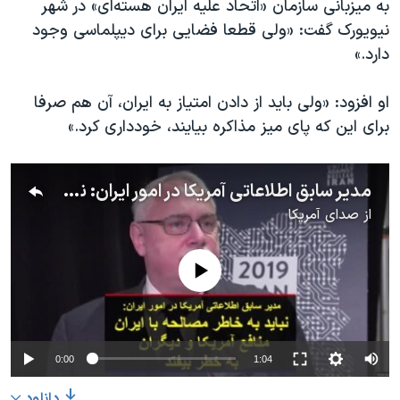
به میزبانی سازمان «اتحاد علیه ایران هسته‌ای» در شهر
اسرائیل در جنگ
نیویورک گفت: «ولی قطعا فضایی برای دیپلماسی وجود
نرگس محمدی برنده جایزه نوبل صلح
دارد.»
همایش محافظه‌کاران آمریکا «سی‌پک»
او افزود: «ولی باید از دادن امتیاز به ایران، آن هم صرفا
صفحه‌های ویژه
برای این که پای میز مذاکره بیایند،‌ خودداری کرد.»
سفر پرزیدنت ترامپ به چین
مدیر سابق اطلاعاتی آمریکا در امور ایران: نباید به خاطر مصالحه با ایران، منافع آمریکا و دیگران به خطر بیفتد
از
صدای آمریکا
No media source currently available
0:00
1:04
دانلود