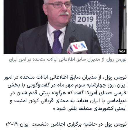
دنبال کنید
مستندها
فرهنگ و زندگی
حقوق شهروندی
انتخابات ریاست جمهوری آمریکا ۲۰۲۴
اقتصادی
حمله جمهوری اسلامی به اسرائیل
رمز مهسا
علم و فناوری
زبانهای مختلف
اسرائیل در جنگ
ورزش زنان در ایران
گالری عکس
اعتراضات زن، زندگی، آزادی
نورمن رول، از مدیران سابق اطلاعاتی ایالات متحده در امور ایران
آرشیو پخش زنده
مجموعه مستندهای دادخواهی
نورمن رول، از مدیران سابق اطلاعاتی ایالات متحده در امور
تریبونال مردمی آبان ۹۸
ایران، روز چهارشنبه سوم مهر ماه در گفت‌وگویی با بخش
دادگاه حمید نوری
فارسی صدای آمریکا گفت که هرگونه پیش‌ قدم شدن در
دیپلماسی با ایران «نباید به معنای قربانی کردن امنیت و
چهل سال گروگان‌گیری
ایمنی کشورهای منطقه تلقی شود.»‌
قانون شفافیت دارائی کادر رهبری ایران
اعتراضات مردمی آبان ۹۸
نورمن رول در حاشیه برگزاری اجلاس «نشست ایران ۲۰۱۹»