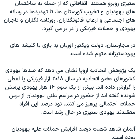
اسرائیل در جنگ
ستیزی روبرو هستند. اتفاقاتی که از حمله به ساختمان
های یهودیان و تخریب گورستان ها، تا تهدیدها در رسانه
نرگس محمدی برنده جایزه نوبل صلح
های اجتماعی و ارعاب قانونگذاران، روزنامه نگاران و تاجران
همایش محافظه‌کاران آمریکا «سی‌پک»
یهودی و حملات فیزیکی را در بر می گیرد.
صفحه‌های ویژه
در مجارستان، دولت ویکتور اوربان به بازی با کلیشه های
سفر پرزیدنت ترامپ به چین
یهودستیزانه متهم شده است.
یک پژوهش اتحادیه اروپا نشان می دهد که صدها یهودی
کشورهای عضو اتحادیه در سال ۲۰۱۸ آزار فیزیکی یا لفظی
را گزارش داده اند. بیش از یک سوم ۱۶ هزار یهودی پرسش
شونده گفته اند از حضور در مراسم علنی یهودیان از ترس
حملات احتمالی پرهیز می کنند. نود درصد این افراد
معقتدند یهودی ستیزی در حال رشد است.
آلمان شاهد شصت درصد افزایش حملات علیه یهودیان
بوده است.