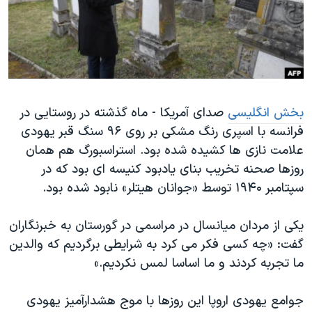
دنبال کنید
مستندها
فرهنگ و زندگی
حقوق شهروندی
انتخابات ریاست جمهوری آمریکا ۲۰۲۴
اقتصادی
حمله جمهوری اسلامی به اسرائیل
رمز مهسا
علم و فناوری
زبانهای مختلف
بخش انگلیسی
صدای آمریکا - ماه گذشته در روستایی در
اسرائیل در جنگ
ورزش زنان در ایران
فرانسه با اسپری رنگ مشکی بر روی ۹۶ سنگ قبر یهودی
گالری عکس
اعتراضات زن، زندگی، آزادی
علامت نازی ها کشیده شده بود. استراسبورگ هم همان
آرشیو پخش زنده
مجموعه مستندهای دادخواهی
روزها صحنه تخریب بنای یادبود کنیسه ای بود که در
سپتامبر ۱۹۴۰ توسط «جوانان هیتلر» نابود شده بود.
تریبونال مردمی آبان ۹۸
دادگاه حمید نوری
یکی از مردان میانسال در مراسمی در گورستان به خبرنگاران
چهل سال گروگان‌گیری
گفت: «چه کسی فکر می کرد به شرایطی برگردیم که والدین
ما تجربه کردند و ما اساسا لمس نکردیم.»
قانون شفافیت دارائی کادر رهبری ایران
اعتراضات مردمی آبان ۹۸
جوامع یهودی اروپا این روزها با موج هشدارآمیز یهودی