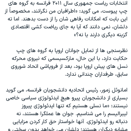
انتخابات ریاست جمهوری سال ۲۰۱۱ فرانسه به گروه های
چپ پیوست، می گوید: «اطرافیان من نگرانند، مخصوصاً از
این بابت که امکانات رفاهی شان را از دست بدهند. اما ته
دلشان، نمی دانند که آیا به جای ریاضت کشی اقتصادی
گزینه دیگری دارند یا نه؟»
نظرسنجی ها از تمایل جوانان اروپا به گروه های چپ
حکایت دارد، با این حال، مارکسیسمی که نیروی محرکه
نسل های پیش اروپا بود، بعد از فروپاشی اتحاد شوروی
سابق، طرفداران چندانی ندارد.
امانوئل زمور، رئیس اتحادیه دانشجویان فرانسه، می گوید
بسیاری از دانشجویان پیرو هیچ ایدئولوژی سیاسی خاصی
نیستند: «ما نسلی هستیم که تنها ایدئولوژی پیروز
لیبرالیسم را می شناسیم. جوان ها عملگرا هستند، نه
دنباله رو ایدئولوژی. آنها خواستار حق کار کردن مزایایی
مشابه دیگران هستند؛ دلشان می خواهد بدون سختی و