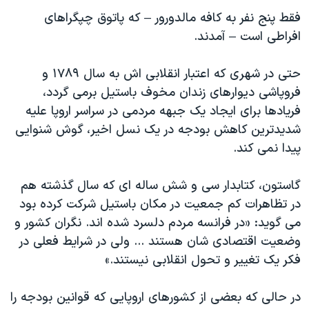
اسرائیل در جنگ
فقط پنج نفر به کافه مالدورور – که پاتوق چپگراهای
نرگس محمدی برنده جایزه نوبل صلح
افراطی است – آمدند.
همایش محافظه‌کاران آمریکا «سی‌پک»
حتی در شهری که اعتبار انقلابی اش به سال ۱۷۸۹ و
صفحه‌های ویژه
فروپاشی دیوارهای زندان مخوف باستیل برمی گردد،
سفر پرزیدنت ترامپ به چین
فریادها برای ایجاد یک جبهه مردمی در سراسر اروپا علیه
شدیدترین کاهش بودجه در یک نسل اخیر، گوش شنوایی
پیدا نمی کند.
گاستون، کتابدار سی و شش ساله ای که سال گذشته هم
در تظاهرات کم جمعیت در مکان باستیل شرکت کرده بود
می گوید: «در فرانسه مردم دلسرد شده اند. نگران کشور و
وضعیت اقتصادی شان هستند ... ولی در شرایط فعلی در
فکر یک تغییر و تحول انقلابی نیستند.»
در حالی که بعضی از کشورهای اروپایی که قوانین بودجه را