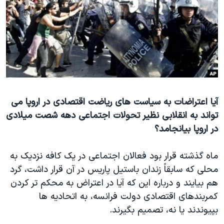
دنبال کنید
مستندها
فرهنگ و زندگی
حقوق شهروندی
انتخابات ریاست جمهوری آمریکا ۲۰۲۴
اقتصادی
حمله جمهوری اسلامی به اسرائیل
رمز مهسا
علم و فناوری
زبانهای مختلف
اسرائیل در جنگ
ورزش زنان در ایران
گالری عکس
اعتراضات زن، زندگی، آزادی
آیا اعتراضات به سیاست های ریاضت اقتصادی در اروپا می
تواند به انقلابی نظیر تحولات اجتماعی دهه شصت میلادی
آرشیو پخش زنده
مجموعه مستندهای دادخواهی
در اروپا بیانجامد؟
تریبونال مردمی آبان ۹۸
دادگاه حمید نوری
ماه گذشته قرار بود فعالان اجتماعی در یک کافه نزدیک به
محلی که سابقاً زندان باستیل پاریس در آن قرار داشت، گرد
چهل سال گروگان‌گیری
هم بیایند و درباره این که آیا در اعتراض به محکم تر کردن
قانون شفافیت دارائی کادر رهبری ایران
کمربندهای اقتصادی دولت فرانسه، به اتحادیه ها
اعتراضات مردمی آبان ۹۸
بپیوندند یا نه، تصمیم بگیرند.