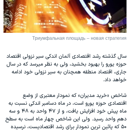
دنبال کنید
مستندها
فرهنگ و زندگی
حقوق شهروندی
انتخابات ریاست جمهوری آمریکا ۲۰۲۴
اقتصادی
حمله جمهوری اسلامی به اسرائیل
رمز مهسا
علم و فناوری
Триумфальная площадь – новая стратегия
زبانهای مختلف
اسرائیل در جنگ
ورزش زنان در ایران
سال گذشته رشد اقتصادی آلمان اندکی سير نزولی اقتصاد
گالری عکس
اعتراضات زن، زندگی، آزادی
حوزه يورو را بهبود بخشيد، ولی به نظر ميرسد که در سال
آرشیو پخش زنده
مجموعه مستندهای دادخواهی
جاری، اقتصاد منطقه همچنان به سير نزولی خود ادامه
خواهد داد.
تریبونال مردمی آبان ۹۸
دادگاه حمید نوری
شاخص «خريد مديران» که نمودار معتبری از وضع
چهل سال گروگان‌گیری
اقتصادی حوزه يورو است، در ماه دسامبر اندکی نسبت به
ماه پيش خود افزايش يافت، و از ۴۷ واحد به ۴۸ و سه
قانون شفافیت دارائی کادر رهبری ایران
دهم واحد رسيد. ولی اين شاخص چهار ماه است به سطح
اعتراضات مردمی آبان ۹۸
۵۰ که پائين ترين نمودار برای رشد اقتصاديست، نرسيده