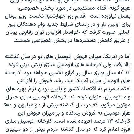
مشاغل شده است، اما تا بحال برنامه های صرفه جويی
هيچ گونه اقدام مستقيمی در مورد بخش خصوصی،
بعمل نياورده است. اقدام روز چهارشنبه نخست وزير يونان
برای اولين بار و در راستای شرايط جديد وام دهندگان بين
المللی صورت گرفت که خواستار افزايش توان رقابتی يونان
از طريق کاهش دستمزدها در بخش خصوصی هستند.
اما در آمريکا، ميزان فروش اتومبيل های نو در سال گذشته
بالا رفت ولی کارخانه های اتومبيل سازی پيش بينی کرده
اند که سال جاری سال پر فرازو نشيبی خواهد بود. کارخانه
های اتومبيل سازی آمريکا علت رشد فروش را افزايش
اعتماد مردم به اقتصاد کشور و پايين بودن نرخ بهره های
وام اتومبيل، عنوان کرده اند. کارخانه اتومبيل سازی جنرال
موتورز ميگويد که در سال گذشته بيش از دو ميليون و ۵۰۰
هزار اتومبيل به فروش رسانده و بر ميزان فروش اين
کارخانه ۱۳ درصد افزوده شده است. کارخانه اتومبيل سازی
فورد اعلام کرد که در سال گذشته مردم بيش از دو ميليون