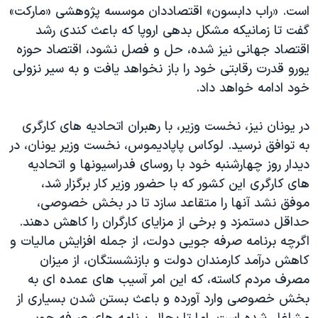
اسرائیل در جنگ
است. «راب دابسون» اقتصاددان موسسه پژوهشی «مارکت»
گفت تا زمانيکه مشکل بدهی اروپا که باعث کندی رشد
نرگس محمدی برنده جایزه نوبل صلح
اقتصاد جهانی نيز شده، حل و فصل نشود، اقتصاد حوزه
همایش محافظه‌کاران آمریکا «سی‌پک»
يورو قدرت رقابتی خود را باز نخواهد يافت و به سير نزولی
صفحه‌های ویژه
خود ادامه خواهد داد.
سفر پرزیدنت ترامپ به چین
در يونان نيز، نخست وزير، با رهبران اتحاديه های کارگری
به توافق نرسيد. لوکاس پاپاديموس، نخست وزير يونان، در
ديدار روز چهارشنبه خود با روسای فدراسيونها و اتحاديه
های کارگری اين کشور که با حضور وزير کار برگزار شد،
موفق نشد آنها را متقاعد سازد تا در بخش خصوصی،
حداقل دستمزد و برخی از مزايای کارگران را کاهش دهند.
اگرچه برنامه صرفه جويی دولت، از جمله افزايش ماليات و
کاهش درآمد کارمندان دولت و بازنشستگان، از ميزان
مصرف مردم کاسته، که اين امر آسيب های عمده ای به
بخش خصوصی وارد آورده و باعث بستن شدن بسياری از