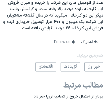
عدد از اتومبيل های اين شرکت را خريده و ميزان فروش
اين کارخانه يازده درصد بالا رفته است. و کرايسلر، رقيب
ديگر اين دو کارخانه، ميگويد که در سال گذشته مشتريان
اين شرکت يک ميليون و ۴۰۰ هزار اتومبيل خريداری کرده و
فروش اين کارخانه ۲۶ درصد افزايش يافته است.
اشتراک
Follow us
همچنبن ببینید:
خبر اول
گزيده‌ها
اقتصادی
مطالب مرتبط
يونان از احتمال خروج از اتحاديه اروپا خبر داد