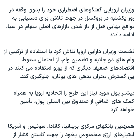
دنبال کنید
مستندها
فرهنگ و زندگی
وزيران اروپايی گفتگوهای اضطراری خود را بدون وقفه در
روز یکشنبه در بروکسل در جهت تلاش برای دستيابی به
حقوق شهروندی
انتخابات ریاست جمهوری آمریکا ۲۰۲۴
توافق نهایی قبل از باز شدن بازارهای اصلی سهام در آسیا،
اقتصادی
حمله جمهوری اسلامی به اسرائیل
ادامه دادند.
رمز مهسا
علم و فناوری
زبانهای مختلف
نشست وزيران دارايی اروپا تلاش کرد با استفاده از ترکیبی از
اسرائیل در جنگ
ورزش زنان در ایران
وام های دو جانبه و تضمین وام، از احتمال سقوط
گالری عکس
اعتراضات زن، زندگی، آزادی
اقتصادهای ضعيف ديگری که از يورو استفاده می کنند در
آرشیو پخش زنده
مجموعه مستندهای دادخواهی
پی گسترش بحران بدهی های یونان، جلوگيری کند.
تریبونال مردمی آبان ۹۸
بيشترِ پول مورد نياز اين طرح را اتحادیه اروپا به همراه
دادگاه حمید نوری
کمک های اضافیِ از صندوق بین المللی پول، تأمين
چهل سال گروگان‌گیری
خواهد کرد.
قانون شفافیت دارائی کادر رهبری ایران
همچنين بانکهای مرکزیِ بريتانيا، کانادا، سوئيس و آمريکا
اعتراضات مردمی آبان ۹۸
اعتبارهای ارزی مخصوص بخود را جهت کاستن فشار از