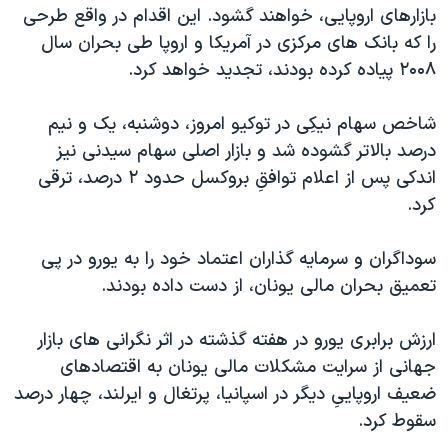
اسرائیل در جنگ
بازارهای اروپايی، خواهند گشود. اين اقدام در واقع طرحی
را که بانک های مرکزی در آمريکا و اروپا طی بحران سال
نرگس محمدی برنده جایزه نوبل صلح
۲۰۰۸ پياده کرده بودند، تجديد خواهد کرد.
همایش محافظه‌کاران آمریکا «سی‌پک»
صفحه‌های ویژه
شاخص سهام نیکِی در توکيو امروز، دوشنبه، يک و نيم
درصد بالاتر گشوده شد و بازار اصلی سهام سیدنی نيز
سفر پرزیدنت ترامپ به چین
اندکی پس از اعلام توافقِ بروکسل حدود ۲ درصد، ترقی
کرد.
سوداگران و سرمایه گذاران اعتماد خود را به یورو در پی
تعميق بحران مالی یونان، از دست داده بودند.
ارزش برابری یورو در هفته گذشته در اثر نگرانی های بازار
جهانی از سرايت مشکلات مالی يونان به اقتصادهای
ضعيف اروپايیِ ديگر در اسپانيا، پرتغال و ايرلند، چهار درصد
سقوط کرد.