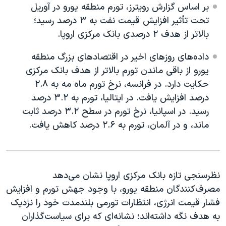
اسرائیل در جنگ
بر اساس گزارش رویترز، تورم منطقه یورو در آوریل
تحت تأثیر افزایش قیمت نفت به ۳ درصد رسید؛
نرگس محمدی برنده جایزه نوبل صلح
بالاتر از هدف ۲ درصدی بانک مرکزی اروپا.
همایش محافظه‌کاران آمریکا «سی‌پک»
داده‌های روزهای اخیر در اقتصادهای بزرگ منطقه
صفحه‌های ویژه
یورو از باقی ماندن تورم بالاتر از هدف بانک مرکزی
سفر پرزیدنت ترامپ به چین
حکایت دارد. در فرانسه، نرخ تورم ماه مه به ۲.۸
درصد افزایش یافت. در ایتالیا، تورم به ۳.۲ درصد
رسید. در اسپانیا، نرخ تورم در سطح ۳.۲ درصد ثابت
ماند، و در آلمان، تورم به ۲.۶ درصد کاهش یافت.
نظرسنجی تازه بانک مرکزی اروپا نشان می‌دهد
مصرف‌کنندگان منطقه یورو، با وجود جهش تورم و افزایش
فشار قیمت انرژی، انتظارات تورمی بلندمدت خود را نزدیک
به هدف نگه داشته‌اند؛ نشانه‌ای که برای سیاست‌گذاران