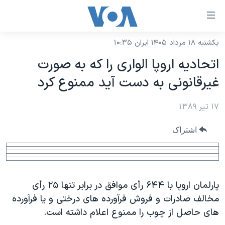
ینکهای
ابل
سترسی
یکشنبه ۱۸ مرداد ۱۴۰۵ ایران ۱۰:۳۵
خانه
هش
اتحاديه اروپا الواری را که به صورت
نسخه سبک وب‌سایت
ه
غيرقانونی به دست آيد ممنوع کرد
حتوای
موضوع ها
صلی
۱۷ تیر ۱۳۸۹
برنامه های تلویزیونی
ایران
هش
جدول برنامه ها
ه
آمریکا
اشتراک
فحه
صفحه‌های ویژه
جهان
صلی
فرکانس‌های صدای آمریکا
ورزشی
جام جهانی ۲۰۲۶
هش
پخش رادیویی
ه
گزیده‌ها
عملیات خشم حماسی
پارلمان اروپا با ۶۴۴ رأی موافق در برابر تنها ۲۵ رأی
ستجو
مخالف صادرات و فروش فرآورده های درختی و يا فرآورده
۲۵۰سالگی آمریکا
ویژه برنامه‌ها
یادگیری زبان انگلیسی
های حاصل از چوب را ممنوع اعلام داشته است.
ویدیوها
بایگانی برنامه‌های تلویزیونی