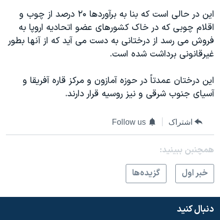
دنبال کنید
مستندها
فرهنگ و زندگی
اين در حالی است که بنا به برآوردها ۲۰ درصد از چوب و
اقلام چوبی که در خاک کشورهای عضو اتحاديه اروپا به
حقوق شهروندی
انتخابات ریاست جمهوری آمریکا ۲۰۲۴
فروش می رسد از درختانی به دست می آيد که از آنها بطور
اقتصادی
حمله جمهوری اسلامی به اسرائیل
غيرقانونی برداشت شده است.
رمز مهسا
علم و فناوری
زبانهای مختلف
اين درختان عمدتاً در حوزه آمازون و مرکز قاره آفريقا و
اسرائیل در جنگ
ورزش زنان در ایران
آسيای جنوب شرقی و نيز روسيه قرار دارند.
گالری عکس
اعتراضات زن، زندگی، آزادی
آرشیو پخش زنده
مجموعه مستندهای دادخواهی
اشتراک
Follow us
تریبونال مردمی آبان ۹۸
همچنبن ببینید:
دادگاه حمید نوری
چهل سال گروگان‌گیری
خبر اول
گزيده‌ها
قانون شفافیت دارائی کادر رهبری ایران
اعتراضات مردمی آبان ۹۸
دنبال کنید