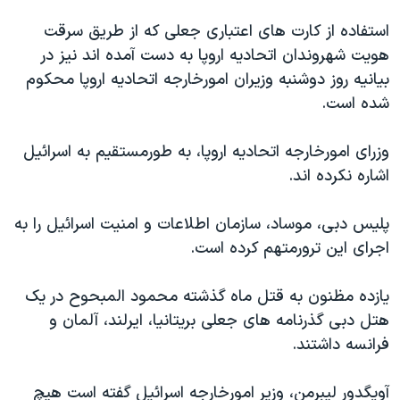
دنبال کنید
مستندها
فرهنگ و زندگی
استفاده از کارت های اعتباری جعلی که از طریق سرقت
حقوق شهروندی
انتخابات ریاست جمهوری آمریکا ۲۰۲۴
هویت شهروندان اتحادیه اروپا به دست آمده اند نیز در
بیانیه روز دوشنبه وزیران امورخارجه اتحادیه اروپا محکوم
اقتصادی
حمله جمهوری اسلامی به اسرائیل
شده است.
رمز مهسا
علم و فناوری
زبانهای مختلف
اسرائیل در جنگ
ورزش زنان در ایران
وزرای امورخارجه اتحادیه اروپا، به طورمستقیم به اسرائیل
اشاره نکرده اند.
گالری عکس
اعتراضات زن، زندگی، آزادی
آرشیو پخش زنده
مجموعه مستندهای دادخواهی
پلیس دبی، موساد، سازمان اطلاعات و امنیت اسرائیل را به
تریبونال مردمی آبان ۹۸
اجرای این ترورمتهم کرده است.
دادگاه حمید نوری
یازده مظنون به قتل ماه گذشته محمود المبحوح در یک
چهل سال گروگان‌گیری
هتل دبی گذرنامه های جعلی بریتانیا، ایرلند، آلمان و
قانون شفافیت دارائی کادر رهبری ایران
فرانسه داشتند.
اعتراضات مردمی آبان ۹۸
آویگدور لیبرمن، وزیر امورخارجه اسرائیل گفته است هیچ