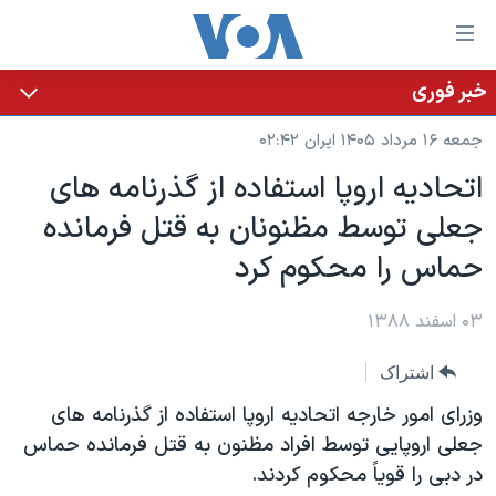
ینکهای
ابل
سترسی
خبر فوری
خانه
هش
جمعه ۱۶ مرداد ۱۴۰۵ ایران ۰۲:۴۲
نسخه سبک وب‌سایت
ه
اتحادیه اروپا استفاده از گذرنامه های
حتوای
موضوع ها
جعلی توسط مظنونان به قتل فرمانده
صلی
برنامه های تلویزیونی
ایران
هش
حماس را محکوم کرد
جدول برنامه ها
ه
آمریکا
فحه
صفحه‌های ویژه
۰۳ اسفند ۱۳۸۸
جهان
صلی
فرکانس‌های صدای آمریکا
ورزشی
جام جهانی ۲۰۲۶
هش
اشتراک
پخش رادیویی
ه
گزیده‌ها
عملیات خشم حماسی
وزرای امور خارجه اتحادیه اروپا استفاده از گذرنامه های
ستجو
۲۵۰سالگی آمریکا
ویژه برنامه‌ها
جعلی اروپایی توسط افراد مظنون به قتل فرمانده حماس
یادگیری زبان انگلیسی
در دبی را قویاً محکوم کردند.
ویدیوها
بایگانی برنامه‌های تلویزیونی