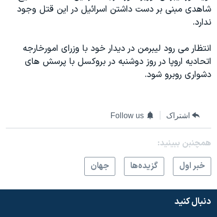
اسرائیل در جنگ
شاهدی مبنی بر دست داشتن اسرائیل در این قتل وجود
نرگس محمدی برنده جایزه نوبل صلح
ندارد.
همایش محافظه‌کاران آمریکا «سی‌پک»
انتظار می رود لیبرمن در دیدار خود با وزرای امورخارجه
صفحه‌های ویژه
اتحادیه اروپا در روز دوشنبه در بروکسل با پرسش های
سفر پرزیدنت ترامپ به چین
دشواری روبرو شود.
اشتراک
Follow us
همچنبن ببینید:
خبر اول
گزيده‌ها
جهان
دنبال کنید