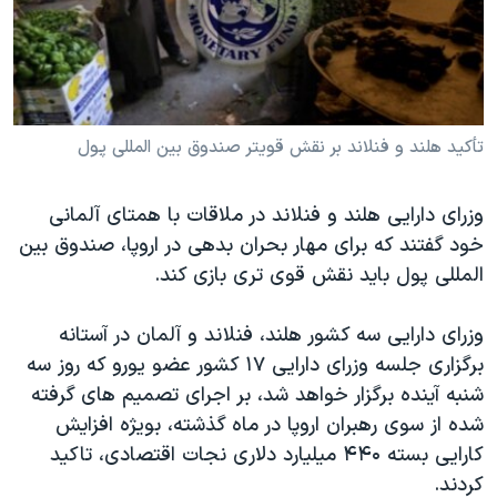
دنبال کنید
مستندها
فرهنگ و زندگی
حقوق شهروندی
انتخابات ریاست جمهوری آمریکا ۲۰۲۴
اقتصادی
حمله جمهوری اسلامی به اسرائیل
رمز مهسا
علم و فناوری
تأکيد هلند و فنلاند بر نقش قویتر صندوق بين المللی پول
زبانهای مختلف
اسرائیل در جنگ
ورزش زنان در ایران
وزرای دارايی هلند و فنلاند در ملاقات با همتای آلمانی
گالری عکس
اعتراضات زن، زندگی، آزادی
خود گفتند که برای مهار بحران بدهی در اروپا، صندوق بين
آرشیو پخش زنده
مجموعه مستندهای دادخواهی
المللی پول بايد نقش قوی تری بازی کند.
تریبونال مردمی آبان ۹۸
وزرای دارايی سه کشور هلند، فنلاند و آلمان در آستانه
دادگاه حمید نوری
برگزاری جلسه وزرای دارايی ۱۷ کشور عضو يورو که روز سه
چهل سال گروگان‌گیری
شنبه آينده برگزار خواهد شد، بر اجرای تصميم های گرفته
شده از سوی رهبران اروپا در ماه گذشته، بويژه افزايش
قانون شفافیت دارائی کادر رهبری ایران
کارايی بسته ۴۴۰ ميليارد دلاری نجات اقتصادی، تاکيد
اعتراضات مردمی آبان ۹۸
کردند.