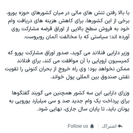
اسرائیل در جنگ
با بالا رفتن تنش های مالی در ميان کشورهای حوزه يورو،
نرگس محمدی برنده جایزه نوبل صلح
برخی از اين کشورها، برای کاهش هزينه های دريافت وام
همایش محافظه‌کاران آمریکا «سی‌پک»
خود به فروش سطح بالايی از اوراق قرضه مشارکت روی
صفحه‌های ویژه
آورده اند؛ سياستی که با مخالفت آلمان روبروست.
سفر پرزیدنت ترامپ به چین
وزير دارايی فنلاند می گويد، صدور اوراق مشارکت يورو که
کميسيون اروپايی با آن موافقت می کند، برای فنلاند
ممکن نخواهد بود؛ وی راه خروج از بحران کنونی را تقويت
نقش صندوق بين المللی پول خواند.
وزرای دارايی اين سه کشور همچنين می گويند گفتگوها
برای پرداخت يک وام جديد صد و سی ميليارد يورويی به
يونان بايد، تا پايان سال جاری، نهايی شود.
اشتراک
Follow us