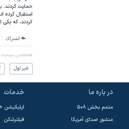
حمايت کردند. بسي
استقبال کرده ا
کردند، که يکی ا
اشتراک
همچنبن ببینید:
خبر اول
گ
در باره ما
خدمات
متمم بخش ۵۰۸
اپلیکیشن +VOA
منشور صدای آمریکا
فیلترشکن