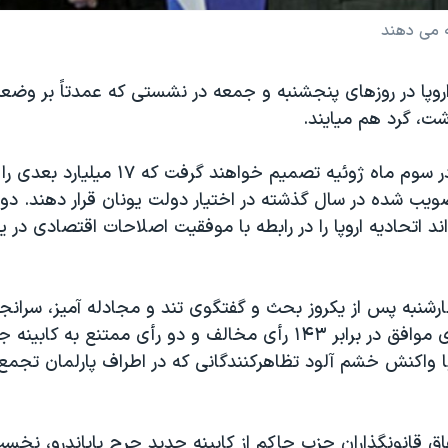
ه می دهند
اروپا در روزهای پنجشنبه و جمعه در نشستی که عمدتاً بر وضع
ت، گرد هم ميايند.
رهبران اروپايی در سوم ماه ژوئيه تصميم خواهند 
 تصويب شده در سال گذشته در اختيار دولت يونان قرار دهند. د
واند اتحاديه اروپا را در رابطه با موفقيت اصلاحات اقتصادی در ي
ارشنبه پس از يکروز بحث و گفتگوی تند و مجادله آميز، سرانجا
يونان با ۱۵۵ رأی موافق در برابر ۱۴۳ رأی مخالف و دو رأی ممتنع ب
با واکنش خشم آلود تظاهرکنندگانی که در اطراف پارلمان تجمع 
فاق قانونگذاران حزب حاکم از کابينه جديد جرج پاپاندرو، نخست