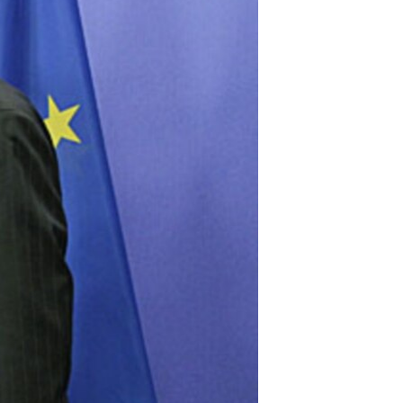
مستندها
فرهنگ و زندگی
حقوق شهروندی
انتخابات ریاست جمهوری آمریکا ۲۰۲۴
اقتصادی
حمله جمهوری اسلامی به اسرائیل
رمز مهسا
علم و فناوری
اسرائیل در جنگ
ورزش زنان در ایران
گالری عکس
اعتراضات زن، زندگی، آزادی
آرشیو پخش زنده
مجموعه مستندهای دادخواهی
تریبونال مردمی آبان ۹۸
دادگاه حمید نوری
چهل سال گروگان‌گیری
قانون شفافیت دارائی کادر رهبری ایران
اعتراضات مردمی آبان ۹۸
اسرائیل در جنگ