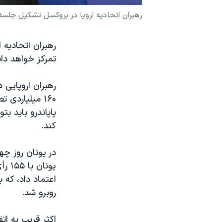
نرگس محمدی برنده جایزه نوبل صلح
رهبران اتحاديه اروپا در بروکسل تشکيل جلس
همایش محافظه‌کاران آمریکا «سی‌پک»
رهبران اتحاديه 
صفحه‌های ویژه
تمرکز خواهد داش
سفر پرزیدنت ترامپ به چین
۱۶۰ ميلياردی
پاپاندرو بايد بت
کند.
در يونان روز چه
اعتماد داد، که 
روبرو شد.
اکثر قريب به ات