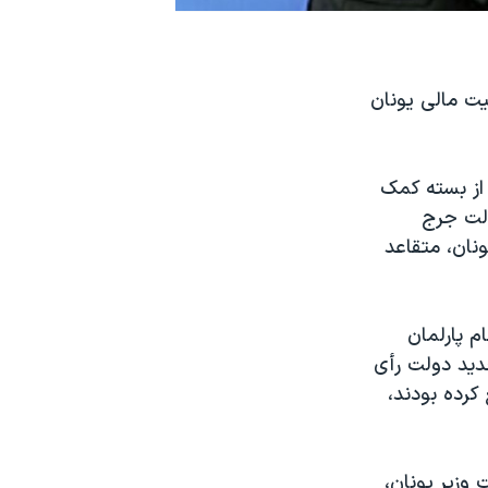
يت مالی يونان
گرفت که ۱۷ ميليارد بعدی را از بسته کمک
ولت جرج
ونان، متقاعد
م پارلمان
ه کابينه جديد دولت رأی
کرده بودند،
 وزير يونان،