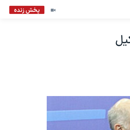
پخش زنده
کيل