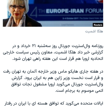
دنبال کنید
مستندها
فرهنگ و زندگی
حقوق شهروندی
انتخابات ریاست جمهوری آمریکا ۲۰۲۴
اقتصادی
حمله جمهوری اسلامی به اسرائیل
رمز مهسا
علم و فناوری
هلگا اشمیت
زبانهای مختلف
اسرائیل در جنگ
ورزش زنان در ایران
روزنامه وال‌استریت جورنال روز سه‌شنبه ۲۱ خرداد و در
گالری عکس
اعتراضات زن، زندگی، آزادی
گزارشی خبر داد هلگا اشمیت، معاون رئیس سیاست خارجی
آرشیو پخش زنده
مجموعه مستندهای دادخواهی
اتحادیه اروپا هم قرار است این هفته راهی تهران شود.
تریبونال مردمی آبان ۹۸
در هفته جاری هایکو ماس وزیر خارجه آلمان به تهران رفت
دادگاه حمید نوری
و قرار است نخست وزیر ژاپن هم به ایران برود. گزارش
چهل سال گروگان‌گیری
وال‌استریت جورنال می‌گوید اروپا مشغول نجات توافق
اتمی موسوم به برجام است.
قانون شفافیت دارائی کادر رهبری ایران
اعتراضات مردمی آبان ۹۸
ایالات متحده می‌گوید که توافق هسته ای با ایران در رفتار