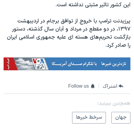
اسرائیل در جنگ
این کشور تاثیر مثبتی نداشته است.
نرگس محمدی برنده جایزه نوبل صلح
پرزیدنت ترامپ با خروج از توافق برجام در اردیبهشت
همایش محافظه‌کاران آمریکا «سی‌پک»
۱۳۹۷، در دو مقطع در مرداد و آبان سال گذشته، دستور
صفحه‌های ویژه
بازگشت تحریم‌های هسته ای علیه جمهوری اسلامی ایران
را صادر کرد.
سفر پرزیدنت ترامپ به چین
اشتراک
Follow us
همچنبن ببینید:
جهان
سرخط خبرها