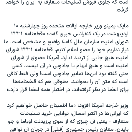
است که جلوی فروش تسلیحات متعارف به ایران را خواهد
اسرائیل در جنگ
گرفت.
نرگس محمدی برنده جایزه نوبل صلح
همایش محافظه‌کاران آمریکا «سی‌پک»
مایک پمپئو وزیر خارجه ایالات متحده روز چهارشنبه ۱۰
اردیبهشت در یک کنفرانس خبری گفت: «قطعنامه ۲۲۳۱
صفحه‌های ویژه
شورای امنیت سازمان ملل کاملا واضح و مشخص است. ما
سفر پرزیدنت ترامپ به چین
نیاز نداریم خود را عضو اعلام کنیم. قطعنامه ۲۲۳۱ شورای
امنیت هیچ جایی از تردید ندارد. آمریکا عضوی از شورای
امنیت است و هیچ ابهام یا جادویی در آن نیست. کسی
حتی گفته بود این‌ها تعابیر جادویی است! ولی فقط کافی
است که متن آن را بخوانید. حقوقی هم که قطعنامه‌ها
برای اعضا در نظر گرفته‌اند، در اختیار همه اعضا قرار دارد.»
وزیر خارجه آمریکا افزود: «ما اطمینان حاصل خواهیم کرد
که ایرانی‌ها در اکتبر امسال، توانایی خرید تسلیحات
متعارف - یعنی آن چیزی که از سوی پرزیدنت اوباما و جو
بایدن، معاون رئیس جمهوری [قبلی] در جریان آن توافق