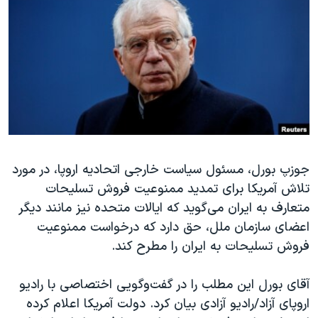
دنبال کنید
مستندها
فرهنگ و زندگی
حقوق شهروندی
انتخابات ریاست جمهوری آمریکا ۲۰۲۴
اقتصادی
حمله جمهوری اسلامی به اسرائیل
رمز مهسا
علم و فناوری
زبانهای مختلف
اسرائیل در جنگ
ورزش زنان در ایران
گالری عکس
اعتراضات زن، زندگی، آزادی
جوزپ بورل، مسئول سیاست خارجی اتحادیه اروپا، در مورد
آرشیو پخش زنده
مجموعه مستندهای دادخواهی
تلاش آمریکا برای تمدید ممنوعیت فروش تسلیحات
تریبونال مردمی آبان ۹۸
متعارف به ایران می‌گوید که ایالات متحده نیز مانند دیگر
دادگاه حمید نوری
اعضای سازمان ملل، حق دارد که درخواست ممنوعیت
فروش تسلیحات به ایران را مطرح کند.
چهل سال گروگان‌گیری
قانون شفافیت دارائی کادر رهبری ایران
آقای بورل این مطلب را در گفت‌وگویی اختصاصی با رادیو
اعتراضات مردمی آبان ۹۸
اروپای آزاد/رادیو آزادی بیان کرد. دولت آمریکا اعلام کرده