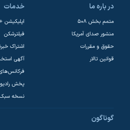
در باره ما
خدمات
متمم بخش ۵۰۸
اپلیکیشن +VOA
منشور صدای آمریکا
فیلترشکن
حقوق و مقررات
اشتراک خبرن
قوانین تالار
آگهی استخد
فرکانس‌های 
پخش رادیو
یادگیری زبان انگلیسی
نسخه سبک 
دنبال کنید
گوناگون