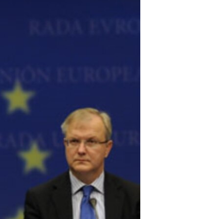
مستندها
فرهنگ و زندگی
حقوق شهروندی
انتخابات ریاست جمهوری آمریکا ۲۰۲۴
اقتصادی
حمله جمهوری اسلامی به اسرائیل
رمز مهسا
علم و فناوری
اسرائیل در جنگ
ورزش زنان در ایران
گالری عکس
اعتراضات زن، زندگی، آزادی
آرشیو پخش زنده
مجموعه مستندهای دادخواهی
تریبونال مردمی آبان ۹۸
دادگاه حمید نوری
چهل سال گروگان‌گیری
قانون شفافیت دارائی کادر رهبری ایران
اعتراضات مردمی آبان ۹۸
اسرائیل در جنگ