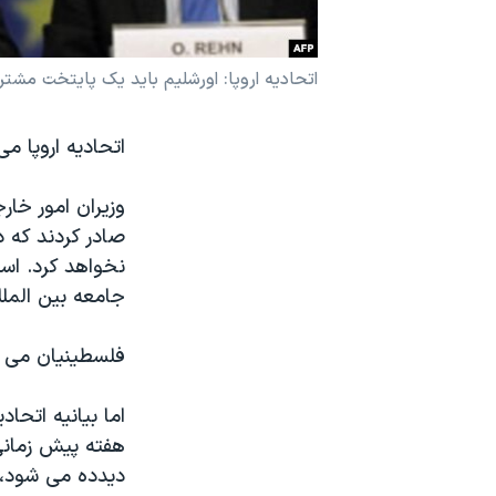
نرگس محمدی برنده جایزه نوبل صلح
همایش محافظه‌کاران آمریکا «سی‌پک»
اتحادیه اروپا: اورشلیم باید یک پایتخت مشت
صفحه‌های ویژه
اتحادیه اروپا م
سفر پرزیدنت ترامپ به چین
وزیران امور خار
جامعه بین المل
فلسطینیان می خ
اما بیانیه اتحا
هفته پیش زمانی
دیدده می شود، 