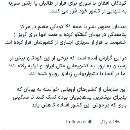
کودکان افغان یا سوری برای فرار از طالبان یا ارتش سوریه
دنبال کنید
مستندها
فرهنگ و زندگی
به تنهایی از کشور خود فرار می کنند.
حقوق شهروندی
انتخابات ریاست جمهوری آمریکا ۲۰۲۴
دیدبان حقوق بشر با همه ۴۱ کودکی مقیم در مراکز
اقتصادی
حمله جمهوری اسلامی به اسرائیل
پناهندگی در یونان گفتگو کرده و همه آنها برای گریز از
رمز مهسا
علم و فناوری
خشونت یا فرار از سربازی اجباری از کشورشان فرار کرده اند.
زبانهای مختلف
اسرائیل در جنگ
ورزش زنان در ایران
در این گزارش آمده است که برخی از این کودکان پیش از
گالری عکس
اعتراضات زن، زندگی، آزادی
رسیدن به اروپا به کشورهایی مثل ایران و ترکیه رفته اند؛
آرشیو پخش زنده
مجموعه مستندهای دادخواهی
اما در آنجا با دشواریهایی زیادی روبرو شده اند.
تریبونال مردمی آبان ۹۸
این سازمان از کشورهای اروپایی خواسته به یونان که
دادگاه حمید نوری
پذیرای بیشترین پناهجویان بوده کمک کنند تا سنگینی
چهل سال گروگان‌گیری
باری که بر دوش این کشور افتاده کاهش یابد.
قانون شفافیت دارائی کادر رهبری ایران
اعتراضات مردمی آبان ۹۸
اشتراک
Follow us