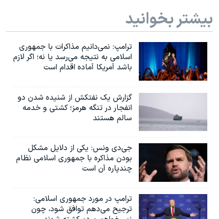
اسرائیل در جنگ
بیشتر بخوانید
نرگس محمدی برنده جایزه نوبل صلح
همایش محافظه‌کاران آمریکا «سی‌پک»
ترامپ: نمی‌دانیم مذاکرات با جمهوری
صفحه‌های ویژه
اسلامی به نتیجه می‌رسد یا نه؛ اگر لازم
باشد آمریکا آماده اقدام است
سفر پرزیدنت ترامپ به چین
گزارش یک نفتکش از شنیده شدن دو
انفجار در تنگه هرمز؛ کشتی و خدمه
سالم هستند
جی‌دی ونس: یکی از دلایل مشکل
بودن مذاکره با جمهوری اسلامی نظام
چندپاره آن است
ترامپ در مورد جمهوری اسلامی:
ترجیح می‌دهم توافق شود، چون