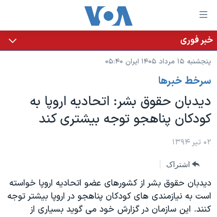
ینکهای
ابل
سترسی
خبر فوری
خانه
هش
پنجشنبه ۱۵ مرداد ۱۴۰۵ ایران ۰۵:۴۰
نسخه سبک وب‌سایت
ه
سرخط خبرها
حتوای
موضوع ها
صلی
دیدبان حقوق بشر: اتحادیه اروپا به
برنامه های تلویزیونی
ایران
هش
کودکان پناهجو توجه بیشتری کند
جدول برنامه ها
ه
آمریکا
فحه
صفحه‌های ویژه
جهان
۰۲ تیر ۱۳۹۴
صلی
فرکانس‌های صدای آمریکا
ورزشی
جام جهانی ۲۰۲۶
هش
اشتراک
پخش رادیویی
ه
گزیده‌ها
عملیات خشم حماسی
دیدبان حقوق بشر از کشورهای عضو اتحادیه اروپا خواسته
ستجو
۲۵۰سالگی آمریکا
ویژه برنامه‌ها
است به نیازمندی های کودکان پناهجو در اروپا بیشتر توجه
یادگیری زبان انگلیسی
کنند. این سازمان در گزارش خود می گوید بسیاری از
ویدیوها
بایگانی برنامه‌های تلویزیونی