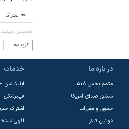
اشتراک
همچنبن ببینید:
گزيده‌ها
در باره ما
خدمات
متمم بخش ۵۰۸
اپلیکیشن +VOA
منشور صدای آمریکا
فیلترشکن
حقوق و مقررات
اشتراک خبرن
قوانین تالار
آگهی استخد