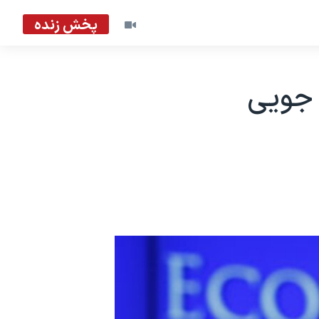
پخش زنده
 جويی