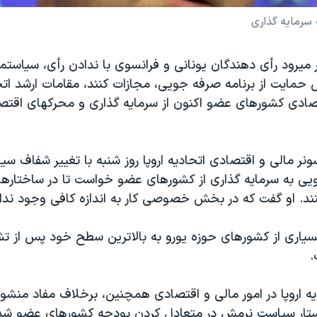
 سرمايه گذاری
ر ميرود رأی دهندگان يونانی و فرانسوی با ندادن رأی، سياستمد
ل حمايت از برنامه صرفه جويی، مجازات کنند، مقامات ارشد اتحا
صادی کشورهای عضو اکنون از سرمايه گذاری و محرکهای اقت
سونر مالی و اقتصادی اتحاديه اروپا روز شنبه با تغيير شفاف سي
ويی به سرمايه گذاری از کشورهای عضو خواست تا در ساختارهای
نند. او گفت که در بخش خصوصی کار به اندازه کافی وجود ندار
بسياری از کشورهای حوزه يورو به بالاترين سطح خود پس از ت
.
ه اروپا در امور مالی و اقتصادی همچنين، برخلاف مفاد منشور ا
ستار سياست نرمش در متعادل کردن بودجه کشورهای عضو شد