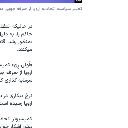
نرگس محمدی برنده جایزه نوبل صلح
تغيير سياست اتحاديه اروپا از صرفه جويی به
همایش محافظه‌کاران آمریکا «سی‌پک»
در حاليکه انتظا
صفحه‌های ویژه
حاکم را، به دلي
سفر پرزیدنت ترامپ به چین
بمنظور رشد اقت
ميکنند.
«اُولی رِن» کمي
اروپا از صرفه ج
سرمايه گذاری ک
نرخ بيکاری در 
اروپا رسيده است
کميسيونر اتحادي
بطور آشکار خوا