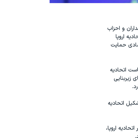
اران و احزاب
ديه اروپا
صادی حمايت
است اتحاديه
 زيربنايی
د.
شکيل اتحاديه
تحاديه اروپا،
.