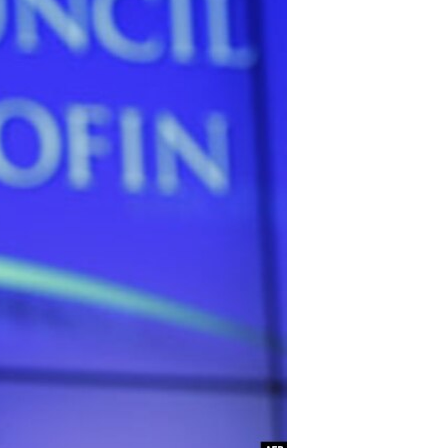
مستندها
فرهنگ و زندگی
حقوق شهروندی
انتخابات ریاست جمهوری آمریکا ۲۰۲۴
اقتصادی
حمله جمهوری اسلامی به اسرائیل
رمز مهسا
علم و فناوری
اسرائیل در جنگ
ورزش زنان در ایران
گالری عکس
اعتراضات زن، زندگی، آزادی
آرشیو پخش زنده
مجموعه مستندهای دادخواهی
تریبونال مردمی آبان ۹۸
دادگاه حمید نوری
چهل سال گروگان‌گیری
قانون شفافیت دارائی کادر رهبری ایران
اعتراضات مردمی آبان ۹۸
اسرائیل در جنگ