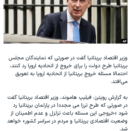
دنبال کنید
مستندها
فرهنگ و زندگی
حقوق شهروندی
انتخابات ریاست جمهوری آمریکا ۲۰۲۴
اقتصادی
حمله جمهوری اسلامی به اسرائیل
رمز مهسا
علم و فناوری
زبانهای مختلف
اسرائیل در جنگ
ورزش زنان در ایران
وزیر اقتصاد بریتانیا گفت در صورتی که نمایندگان مجلس
گالری عکس
اعتراضات زن، زندگی، آزادی
بریتانیا طرح دولت را برای خروج از اتحادیه اروپا رد کنند،
آرشیو پخش زنده
مجموعه مستندهای دادخواهی
احتمالا مسئله خروج بریتانیا از اتحادیه اروپا به تعویق
تریبونال مردمی آبان ۹۸
می‌افتد.
دادگاه حمید نوری
به گزارش رویترز، فیلیپ هاموند، وزیر اقتصاد بریتانیا گفت
چهل سال گروگان‌گیری
در صورتی که طرح ترزا می مجددا در پارلمان بریتانیا رد
قانون شفافیت دارائی کادر رهبری ایران
شود «خروجی این مسئله باعث تزلزل و عدم اطمینان از
وضعیت اقتصادی بریتانیا و مردم در سراسر کشور» خواهد
اعتراضات مردمی آبان ۹۸
شد.