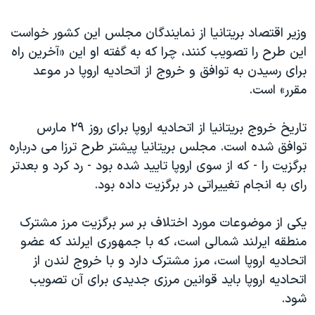
اسرائیل در جنگ
نرگس محمدی برنده جایزه نوبل صلح
وزیر اقتصاد بریتانیا از نمایندگان مجلس این کشور خواست
این طرح را تصویب کنند، چرا که به گفته او این «آخرین راه
همایش محافظه‌کاران آمریکا «سی‌پک»
برای رسیدن به توافق و خروج از اتحادیه اروپا در موعد
صفحه‌های ویژه
مقرر» است.
سفر پرزیدنت ترامپ به چین
تاریخ خروج بریتانیا از اتحادیه اروپا برای روز ۲۹ مارس
توافق شده است. مجلس بریتانیا پیشتر طرح ترزا می درباره
برگزیت را - که از سوی اروپا تایید شده بود - رد کرد و بعدتر
رای به انجام تغییراتی در برگزیت داده بود.
یکی از موضوعات مورد اختلاف بر سر برگزیت مرز مشترک
منطقه ایرلند شمالی است، که با جمهوری ایرلند که عضو
اتحادیه اروپا است، مرز مشترک دارد و با خروج لندن از
اتحادیه اروپا باید قوانین مرزی جدیدی برای آن تصویب
شود.