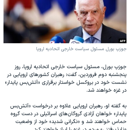
دنبال کنید
مستندها
فرهنگ و زندگی
حقوق شهروندی
انتخابات ریاست جمهوری آمریکا ۲۰۲۴
اقتصادی
حمله جمهوری اسلامی به اسرائیل
رمز مهسا
علم و فناوری
زبانهای مختلف
اسرائیل در جنگ
ورزش زنان در ایران
جوزپ بورل مسئول سیاست خارجی اتحادیه اروپا
گالری عکس
اعتراضات زن، زندگی، آزادی
جوزپ بورل، مسئول سیاست خارجی اتحادیه اروپا، روز
آرشیو پخش زنده
مجموعه مستندهای دادخواهی
پنجشنبه دوم فروردین، گفت: رهبران کشورهای اروپایی در
تریبونال مردمی آبان ۹۸
نشست خود در بروکسل خواستار برقراری «آتش‌بس پایدار»
در غزه خواهند شد.
دادگاه حمید نوری
چهل سال گروگان‌گیری
به گفته او، رهبران اروپایی علاوه بر درخواست «آتش‌بس
قانون شفافیت دارائی کادر رهبری ایران
پایدار» خواهان آزادی گروگان‌های اسرائیلی در دست گروه
حماس خواهند شد و «نگرانی شدید» خود از وضعیت
اعتراضات مردمی آبان ۹۸
«ناپذیرفتنی» مردم در غزه را ابراز خواهند کرد.