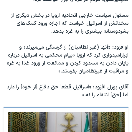
اسرائیل در جنگ
نرگس محمدی برنده جایزه نوبل صلح
مسئول سیاست خارجی اتحادیه اروپا در بخش دیگری از
سخنانش از اسرائیل خواست که اجازه ورود کمک‌های
همایش محافظه‌کاران آمریکا «سی‌پک»
بشردوستانه بیشتری را به غزه بدهد.
صفحه‌های ویژه
سفر پرزیدنت ترامپ به چین
اوافزود: «آنها (غیر نظامیان) از گرسنگی می‌میرند» و
ابرازامیدواری کرد که اروپا «پیام محکمی به اسرائیل درباره
پایان دادن به مسدود کردن و ممانعت از ورود غذا به غزه
و مراقبت از غیرنظامیان بفرستد.»
آقای بورل افزود: «اسرائیل قطعا حق دفاع [از خود] را دارد
اما [حق] انتقام را نه.»