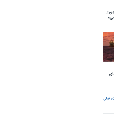
هوری
می»
ای
ی قبلی