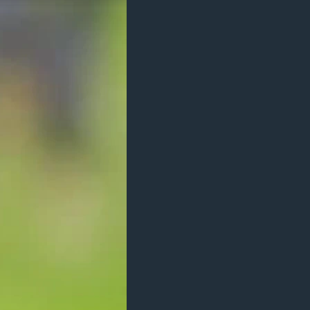
مستندها
فرهنگ و زندگی
حقوق شهروندی
انتخابات ریاست جمهوری آمریکا ۲۰۲۴
اقتصادی
حمله جمهوری اسلامی به اسرائیل
رمز مهسا
علم و فناوری
اسرائیل در جنگ
ورزش زنان در ایران
گالری عکس
اعتراضات زن، زندگی، آزادی
آرشیو پخش زنده
مجموعه مستندهای دادخواهی
تریبونال مردمی آبان ۹۸
دادگاه حمید نوری
چهل سال گروگان‌گیری
قانون شفافیت دارائی کادر رهبری ایران
اعتراضات مردمی آبان ۹۸
اسرائیل در جنگ