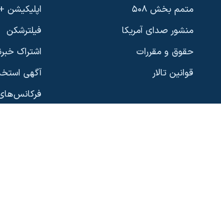
متمم بخش ۵۰۸
اپلیکیشن +VOA
دنبال کنید
منشور صدای آمریکا
فیلترشکن
حقوق و مقررات
اشتراک خبرن
قوانین تالار
آگهی استخد
زبانهای مختلف
فرکانس‌های 
پخش رادیو
نسخه سبک 
گوناگون
صفحه‌های ویژه
رؤسای جمهو
آرشیو پخش زنده
بایگانی برن