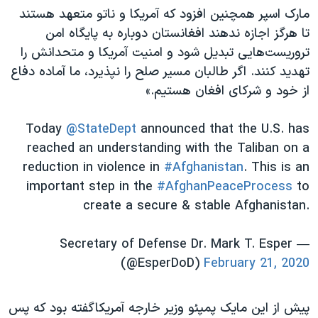
اسرائیل در جنگ
مارک اسپر همچنین افزود که آمریکا و ناتو متعهد هستند
نرگس محمدی برنده جایزه نوبل صلح
تا هرگز اجازه ندهند افغانستان دوباره به پایگاه امن
تروریست‌هایی تبدیل شود و امنیت آمریکا و متحدانش را
همایش محافظه‌کاران آمریکا «سی‌پک»
تهدید کنند. اگر طالبان مسیر صلح را نپذیرد، ما آماده دفاع
صفحه‌های ویژه
از خود و شرکای افغان هستیم.»
سفر پرزیدنت ترامپ به چین
Today
@StateDept
announced that the U.S. has
reached an understanding with the Taliban on a
reduction in violence in
#Afghanistan
. This is an
important step in the
#AfghanPeaceProcess
to
create a secure & stable Afghanistan.
— Secretary of Defense Dr. Mark T. Esper
(@EsperDoD)
February 21, 2020
پیش از این مایک پمپئو وزیر خارجه آمریکاگفته بود که پس