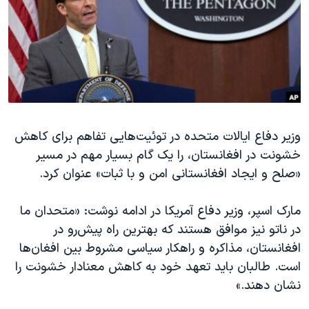
دنبال کنید
مستندها
فرهنگ و زندگی
حقوق شهروندی
انتخابات ریاست جمهوری آمریکا ۲۰۲۴
اقتصادی
حمله جمهوری اسلامی به اسرائیل
رمز مهسا
علم و فناوری
زبانهای مختلف
اسرائیل در جنگ
ورزش زنان در ایران
وزیر دفاع ایالات متحده در توئیت‌هایی تفاهم برای کاهش
گالری عکس
اعتراضات زن، زندگی، آزادی
خشونت در افغانستان، را یک گام بسیار مهم در مسیر
آرشیو پخش زنده
مجموعه مستندهای دادخواهی
«صلح و ایجاد افغانستانی امن و با ثبات» عنوان کرد.
تریبونال مردمی آبان ۹۸
مارک اسپر، وزیر دفاع آمریکا در ادامه نوشت: «متحدان ما
دادگاه حمید نوری
در ناتو نیز موافق هستند که بهترین راه پیش‌رو در
چهل سال گروگان‌گیری
افغانستان، مذاکره و راهکار سیاسی مشروط بین افغان‌ها
قانون شفافیت دارائی کادر رهبری ایران
است. طالبان باید تعهد خود به کاهش معنادار خشونت را
نشان دهند.»
اعتراضات مردمی آبان ۹۸