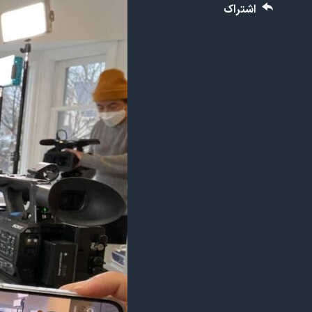
مستندها
فرهنگ و زندگی
اشتراک
حقوق شهروندی
انتخابات ریاست جمهوری آمریکا ۲۰۲۴
اقتصادی
حمله جمهوری اسلامی به اسرائیل
رمز مهسا
علم و فناوری
اسرائیل در جنگ
ورزش زنان در ایران
گالری عکس
اعتراضات زن، زندگی، آزادی
آرشیو پخش زنده
مجموعه مستندهای دادخواهی
تریبونال مردمی آبان ۹۸
دادگاه حمید نوری
چهل سال گروگان‌گیری
قانون شفافیت دارائی کادر رهبری ایران
اعتراضات مردمی آبان ۹۸
اسرائیل در جنگ