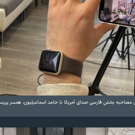
صاحبه بخش فارسی صدای آمریکا ​با حامد اسماعیلیون، همسر پریسا اقب