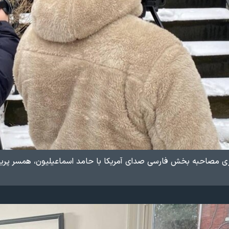
مصاحبه بخش فارسی صدای آمریکا ​با حامد اسماعیلیون، همسر پریسا اق