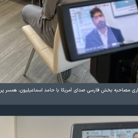
 مصاحبه بخش فارسی صدای آمریکا ​با حامد اسماعیلیون، همسر پریسا ا