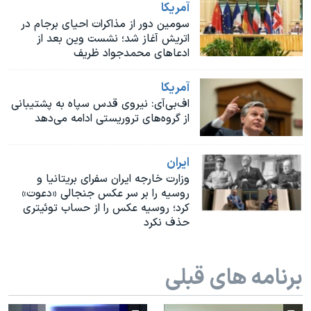
اسرائیل در جنگ
آمريکا
سومین دور از مذاکرات احیای برجام در
نرگس محمدی برنده جایزه نوبل صلح
اتریش آغاز شد؛ نشست وین بعد از
ادعاهای محمدجواد ظریف
همایش محافظه‌کاران آمریکا «سی‌پک»
صفحه‌های ویژه
آمريکا
اف‌بی‌آی: نیروی قدس سپاه به پشتیبانی
سفر پرزیدنت ترامپ به چین
از گروه‌های تروریستی ادامه می‌دهد
ايران
وزارت خارجه ایران سفرای بریتانیا و
روسیه را بر سر عکس جنجالی «دعوت»
کرد؛ روسیه عکس را از حساب توئیتری
حذف نکرد
برنامه های قبلی