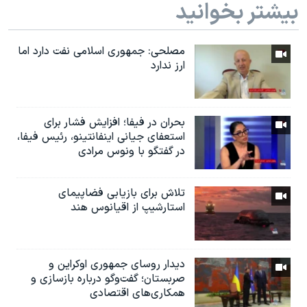
بیشتر بخوانید
مصلحی: جمهوری اسلامی نفت دارد اما
ارز ندارد
بحران در فیفا؛ افزایش فشار برای
استعفای جیانی اینفانتینو، رئیس فیفا،
در گفتگو با ونوس مرادی
تلاش برای بازیابی فضاپیمای
استارشیپ از اقیانوس هند
دیدار روسای جمهوری اوکراین و
صربستان؛ گفت‌وگو درباره بازسازی و
همکاری‌های اقتصادی