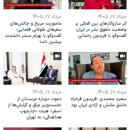
اسرائیل در جنگ
نرگس محمدی برنده جایزه نوبل صلح
مرداد ۱۷, ۱۴۰۵
مرداد ۱۷, ۱۴۰۵
همایش محافظه‌کاران آمریکا «سی‌پک»
اثر ساز‌و‌کارهای بین المللی بر
ماموریت مریخ و چالش‌های
وضعیت حقوق بشر در ایران؛
سفرهای طولانی فضایی؛
صفحه‌های ویژه
گفت‌وگو با فریدون رحمانی
گفت‌وگو با بهرام مبشر دانشمند
پیشین ناسا
سفر پرزیدنت ترامپ به چین
مرداد ۱۷, ۱۴۰۵
مرداد ۱۷, ۱۴۰۵
سعید محمدی: فریدون فرخزاد
دعوت دوباره عربستان از
عاشق ملتش و آزادی ایران بود
نخست‌وزیر عراق و گزارش‌ها از
«سفر» هیئت «چارچوب
هماهنگی» به تهران