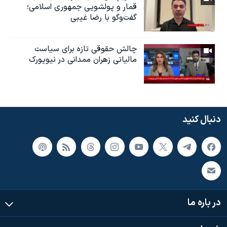
قمار و پولشویی جمهوری اسلامی؛
گفت‌وگو با رضا غیبی
چالش حقوقی تازه برای سیاست
مالیاتی زهران ممدانی در نیویورک
دنبال کنید
در باره ما