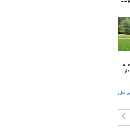
نوشت
 به
ار
ی قبلی