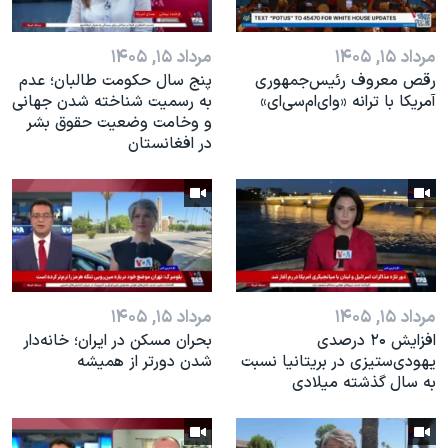
اسرائیل در جنگ
نرگس محمدی برنده جایزه نوبل صلح
مرداد ۱۵, ۱۴۰۵
مرداد ۱۵, ۱۴۰۵
همایش محافظه‌کاران آمریکا «سی‌پک»
رقص معروف رئیس‌جمهوری
پنج سال حکومت طالبان؛ عدم
آمریکا با ترانه «وای‌ام‌سی‌ای»
به رسمیت شناخته شدن جهانی
صفحه‌های ویژه
و وخامت وضعیت حقوق بشر
در افغانستان
سفر پرزیدنت ترامپ به چین
مرداد ۱۵, ۱۴۰۵
مرداد ۱۵, ۱۴۰۵
افزایش ۲۰ درصدی
بحران مسکن در ایران؛ خانه‌دار
یهودی‌ستیزی در بریتانیا نسبت
شدن دورتر از همیشه
به سال گذشته میلادی