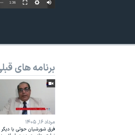
1:36
نرگس محمدی برنده جایزه نوبل صلح
همایش محافظه‌کاران آمریکا «سی‌پک»
صفحه‌های ویژه
سفر پرزیدنت ترامپ به چین
برنامه های قبل
مرداد ۱۶, ۱۴۰۵
فرق شورشیان حوثی با دیگر