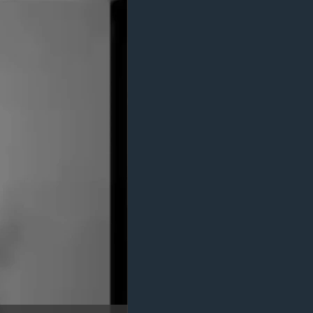
مستندها
فرهنگ و زندگی
حقوق شهروندی
انتخابات ریاست جمهوری آمریکا ۲۰۲۴
اقتصادی
حمله جمهوری اسلامی به اسرائیل
رمز مهسا
علم و فناوری
اسرائیل در جنگ
ورزش زنان در ایران
گالری عکس
اعتراضات زن، زندگی، آزادی
آرشیو پخش زنده
مجموعه مستندهای دادخواهی
تریبونال مردمی آبان ۹۸
دادگاه حمید نوری
چهل سال گروگان‌گیری
قانون شفافیت دارائی کادر رهبری ایران
اعتراضات مردمی آبان ۹۸
اسرائیل در جنگ