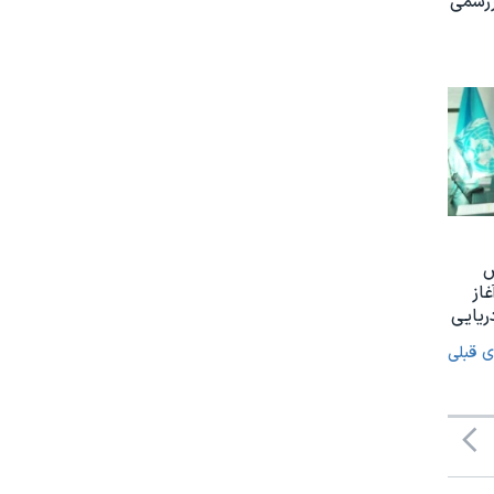
ررسمی
س
غاز
ریایی
ی قبلی