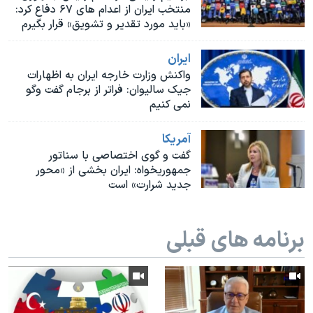
اسرائیل در جنگ
منتخب ایران از اعدام های ۶۷ دفاع کرد:
«باید مورد تقدیر و تشویق» قرار بگیرم
نرگس محمدی برنده جایزه نوبل صلح
همایش محافظه‌کاران آمریکا «سی‌پک»
ايران
واکنش وزارت خارجه ایران به اظهارات
صفحه‌های ویژه
جیک سالیوان: فراتر از برجام گفت وگو
نمی کنیم
سفر پرزیدنت ترامپ به چین
آمريکا
گفت و گوی اختصاصی با سناتور
جمهوریخواه: ایران بخشی از «محور
جدید شرارت» است
برنامه های قبلی