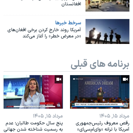
اسرائیل در جنگ
افغانستان
نرگس محمدی برنده جایزه نوبل صلح
سرخط خبرها
همایش محافظه‌کاران آمریکا «سی‌پک»
آمریکا روند خارج کردن برخی افغان‌های
صفحه‌های ویژه
«در معرض خطر» را آغاز می‌کند
سفر پرزیدنت ترامپ به چین
برنامه های قبلی
مرداد ۱۵, ۱۴۰۵
مرداد ۱۵, ۱۴۰۵
رقص معروف رئیس‌جمهوری
پنج سال حکومت طالبان؛ عدم
آمریکا با ترانه «وای‌ام‌سی‌ای»
به رسمیت شناخته شدن جهانی