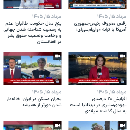
اسرائیل در جنگ
نرگس محمدی برنده جایزه نوبل صلح
مرداد ۱۵, ۱۴۰۵
مرداد ۱۵, ۱۴۰۵
همایش محافظه‌کاران آمریکا «سی‌پک»
رقص معروف رئیس‌جمهوری
پنج سال حکومت طالبان؛ عدم
آمریکا با ترانه «وای‌ام‌سی‌ای»
به رسمیت شناخته شدن جهانی
صفحه‌های ویژه
و وخامت وضعیت حقوق بشر
در افغانستان
سفر پرزیدنت ترامپ به چین
مرداد ۱۵, ۱۴۰۵
مرداد ۱۵, ۱۴۰۵
افزایش ۲۰ درصدی
بحران مسکن در ایران؛ خانه‌دار
یهودی‌ستیزی در بریتانیا نسبت
شدن دورتر از همیشه
به سال گذشته میلادی