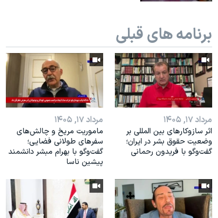
اسرائیل در جنگ
نرگس محمدی برنده جایزه نوبل صلح
برنامه های قبلی
همایش محافظه‌کاران آمریکا «سی‌پک»
صفحه‌های ویژه
سفر پرزیدنت ترامپ به چین
مرداد ۱۷, ۱۴۰۵
مرداد ۱۷, ۱۴۰۵
اثر ساز‌و‌کارهای بین المللی بر
ماموریت مریخ و چالش‌های
وضعیت حقوق بشر در ایران؛
سفرهای طولانی فضایی؛
گفت‌وگو با فریدون رحمانی
گفت‌وگو با بهرام مبشر دانشمند
پیشین ناسا