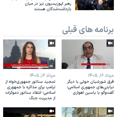
اسرائیل در جنگ
رهبر اپوزیسیون نیز در میان
بازداشت‌‌شدگان هستند
نرگس محمدی برنده جایزه نوبل صلح
همایش محافظه‌کاران آمریکا «سی‌پک»
برنامه های قبلی
صفحه‌های ویژه
سفر پرزیدنت ترامپ به چین
مرداد ۱۶, ۱۴۰۵
مرداد ۱۶, ۱۴۰۵
فرق شورشیان حوثی با دیگر
تمجید سناتور جمهوری‌خواه از
نیابتی‌های جمهوری اسلامی؛
ترامپ برای مذاکره با جمهوری
گفت‌وگو با یاسین اهوازی
اسلامی؛ انتقاد سناتور دموکرات
از مدیریت جنگ