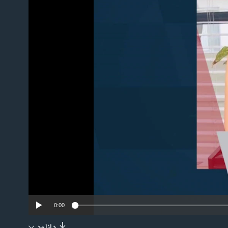
No m
0:00