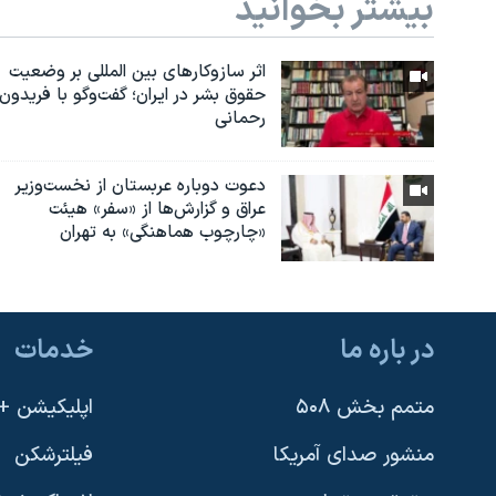
بیشتر بخوانید
اثر ساز‌و‌کارهای بین المللی بر وضعیت
حقوق بشر در ایران؛ گفت‌وگو با فریدون
رحمانی
دعوت دوباره عربستان از نخست‌وزیر
عراق و گزارش‌ها از «سفر» هیئت
«چارچوب هماهنگی» به تهران
در باره ما
خدمات
متمم بخش ۵۰۸
اپلیکیشن +VOA
منشور صدای آمریکا
فیلترشکن