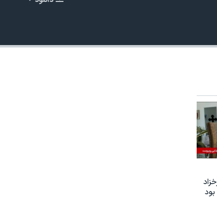
دانلود
EMBED
زاد
بود