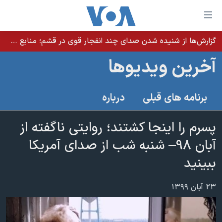
ینکهای
ابل
سترسی
گزارش‌ها از شنیده شدن صدای چند انفجار قوی در قشم؛ منابع حکومتی می‌گویند درگیری در تنگه هرمز بود
خانه
هش
آخرین ویدیوها
نسخه سبک وب‌سایت
ه
حتوای
موضوع ها
برنامه های قبلی
درباره
صلی
برنامه های تلویزیونی
ایران
هش
جدول برنامه ها
پسرم را اینجا کشتند؛ روایتی ناگفته از
ه
آمریکا
فحه
صفحه‌های ویژه
آبان ۹۸– شنبه شب از صدای آمریکا
جهان
صلی
فرکانس‌های صدای آمریکا
ببینید
ورزشی
جام جهانی ۲۰۲۶
هش
پخش رادیویی
ه
گزیده‌ها
عملیات خشم حماسی
۲۳ آبان ۱۳۹۹
ستجو
۲۵۰سالگی آمریکا
ویژه برنامه‌ها
یادگیری زبان انگلیسی
ویدیوها
بایگانی برنامه‌های تلویزیونی