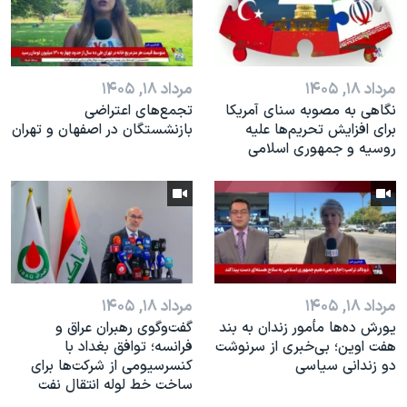
اسرائیل در جنگ
نرگس محمدی برنده جایزه نوبل صلح
همایش محافظه‌کاران آمریکا «سی‌پک»
مرداد ۱۸, ۱۴۰۵
مرداد ۱۸, ۱۴۰۵
صفحه‌های ویژه
نگاهی به مصوبه سنای آمریکا
تجمع‌های اعتراضی
برای افزایش تحریم‌ها علیه
بازنشستگان در اصفهان و تهران
سفر پرزیدنت ترامپ به چین
روسیه و جمهوری اسلامی
مرداد ۱۸, ۱۴۰۵
مرداد ۱۸, ۱۴۰۵
یورش ده‌ها مأمور زندان به بند
گفت‌وگوی رهبران عراق و
هفت اوین؛ بی‌خبری از سرنوشت
فرانسه؛ توافق بغداد با
دو زندانی سیاسی
کنسرسیومی از شرکت‌ها برای
ساخت خط لوله انتقال نفت