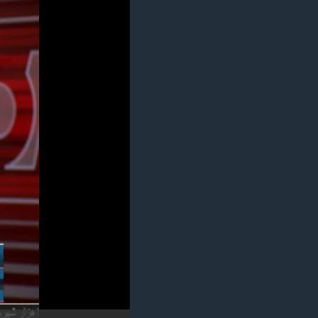
مستندها
فرهنگ و زندگی
حقوق شهروندی
انتخابات ریاست جمهوری آمریکا ۲۰۲۴
اقتصادی
حمله جمهوری اسلامی به اسرائیل
رمز مهسا
علم و فناوری
اسرائیل در جنگ
ورزش زنان در ایران
گالری عکس
اعتراضات زن، زندگی، آزادی
آرشیو پخش زنده
مجموعه مستندهای دادخواهی
تریبونال مردمی آبان ۹۸
دادگاه حمید نوری
چهل سال گروگان‌گیری
قانون شفافیت دارائی کادر رهبری ایران
اعتراضات مردمی آبان ۹۸
اسرائیل در جنگ