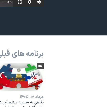
3:23
نرگس محمدی برنده جایزه نوبل صلح
همایش محافظه‌کاران آمریکا «سی‌پک»
صفحه‌های ویژه
سفر پرزیدنت ترامپ به چین
برنامه های قبل
مرداد ۱۸, ۱۴۰۵
نگاهی به مصوبه سنای آمریکا