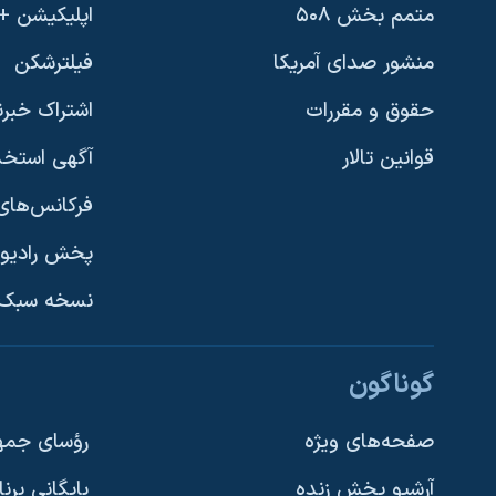
متمم بخش ۵۰۸
اپلیکیشن +VOA
منشور صدای آمریکا
فیلترشکن
حقوق و مقررات
اشتراک خبرن
قوانین تالار
آگهی استخد
فرکانس‌های 
پخش رادیو
یادگیری زبان انگلیسی
نسخه سبک 
دنبال کنید
گوناگون
صفحه‌های ویژه
رؤسای جمهو
آرشیو پخش زنده
بایگانی برن