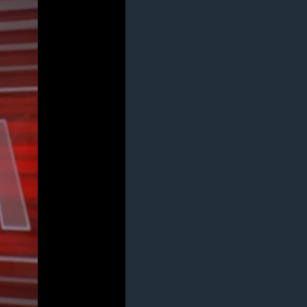
مستندها
فرهنگ و زندگی
حقوق شهروندی
انتخابات ریاست جمهوری آمریکا ۲۰۲۴
اقتصادی
حمله جمهوری اسلامی به اسرائیل
رمز مهسا
علم و فناوری
اسرائیل در جنگ
ورزش زنان در ایران
گالری عکس
اعتراضات زن، زندگی، آزادی
آرشیو پخش زنده
مجموعه مستندهای دادخواهی
تریبونال مردمی آبان ۹۸
دادگاه حمید نوری
چهل سال گروگان‌گیری
قانون شفافیت دارائی کادر رهبری ایران
اعتراضات مردمی آبان ۹۸
اسرائیل در جنگ