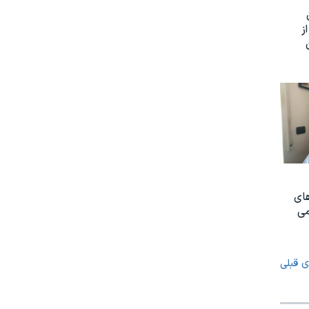
ز
های
می
ی قبلی