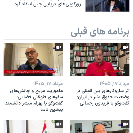
اسرائیل در جنگ
زورگویی‌های دریایی چین انتقاد کرد
نرگس محمدی برنده جایزه نوبل صلح
همایش محافظه‌کاران آمریکا «سی‌پک»
برنامه های قبلی
صفحه‌های ویژه
سفر پرزیدنت ترامپ به چین
مرداد ۱۷, ۱۴۰۵
مرداد ۱۷, ۱۴۰۵
اثر ساز‌و‌کارهای بین المللی بر
ماموریت مریخ و چالش‌های
وضعیت حقوق بشر در ایران؛
سفرهای طولانی فضایی؛
گفت‌وگو با فریدون رحمانی
گفت‌وگو با بهرام مبشر دانشمند
پیشین ناسا